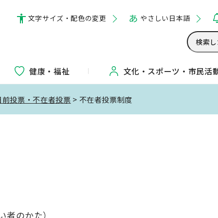
文字サイズ・配色の変更
やさしい日本語
健康・福祉
文化・
スポーツ・
市民活
日前投票・不在者投票
> 不在者投票制度
い者のかた）