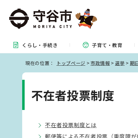
くらし・
手続き
子育て・
教育
現在の位置：
トップページ
>
市政情報
>
選挙
>
期
不在者投票制度
不在者投票制度とは
郵便等による不在者投票（重度障が