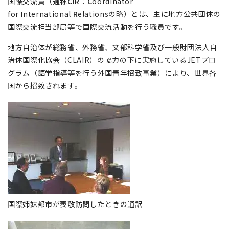
国際交流員（通称
CIR
：
C
oordinator
for
I
nternational
R
elations
の略）とは、主に地方公共団体の
国際交流担当部局等で国際交流活動を行う職員です。
地方自治体が総務省、外務省、文部科学省及び一般財団法人自
治体国際化協会（
CLAIR
）の協力の下に実施しているJETプロ
グラム（語学指導等を行う外国青年招致事業）により、世界各
国から招致されます。
国際姉妹都市が表敬訪問したときの通訳