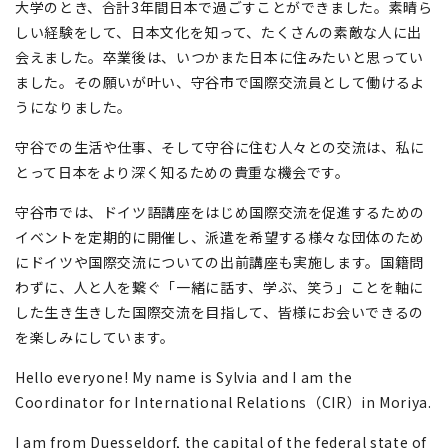
大学のとき、合計3年間日本で過ごすことができました。素晴ら
しい経験をして、日本文化を知って、たくさんの素敵な人に出
会えました。卒業後は、いつかまた日本に住みたいと思ってい
ました。その願いが叶い、守谷市で国際交流員として働けるよ
うになりました。
守谷での生活や仕事、そして守谷に住む人々との交流は、私に
とって日本をより深く知るための貴重な機会です。
守谷市では、ドイツ語講座をはじめ国際交流を促進するための
イベントを定期的に開催し、派遣を希望する様々な団体のため
にドイツや国際交流についての出前講座も実施します。国籍問
わずに、人と人を繋ぐ「一緒に話す、学ぶ、笑う」ことを軸に
した生き生きした国際交流を目指して、皆様にお会いできるの
を楽しみにしています。
Hello everyone! My name is Sylvia and I am the
Coordinator for International Relations（CIR）in Moriya.
I am from Duesseldorf, the capital of the federal state of