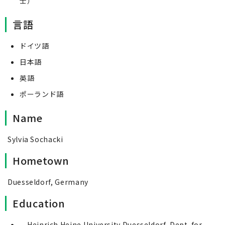
士）
言語
ドイツ語
日本語
英語
ポーランド語
Name
Sylvia Sochacki
Hometown
Duesseldorf, Germany
Education
Heinrich Heine University Duesseldorf, Dept. for