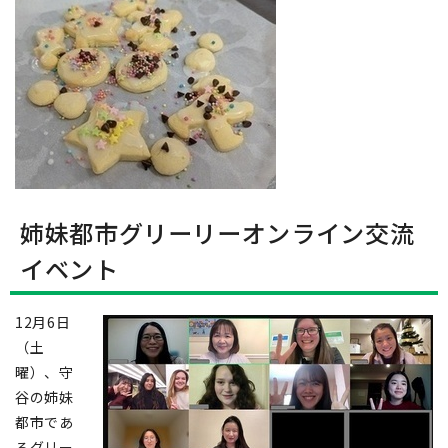
姉妹都市グリーリーオンライン交流
イベント
12月6日
（土
曜）、守
谷の姉妹
都市であ
るグリー