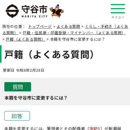
メニュー
現在の位置：
トップページ
>
よくある質問
>
くらし・手続き（よくあ
る質問）
>
戸籍・住民票・印鑑登録・マイナンバー（よくある質問）
>
戸籍（よくある質問）
> 本籍を守谷市に変更するには？
戸籍（よくある質問）
更新日 令和6年2月28日
質問
本籍を守谷市に変更するには？
回答
本籍を変更するには、筆頭者とその配偶者
（注記1）
が転籍届