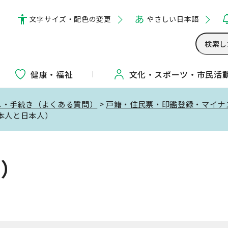
文字サイズ・配色の変更
やさしい日本語
健康・福祉
文化・
スポーツ・
市民活
し・手続き（よくある質問）
>
戸籍・住民票・印鑑登録・マイナ
本人と日本人）
問）