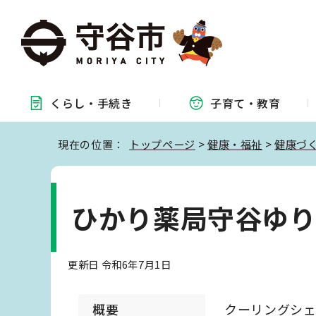
くらし・
手続き
子育て・
教育
現在の位置：
トップページ
>
健康・福祉
>
健康づ
ひかり薬局守谷ゆ
更新日 令和6年7月1日
概要
クーリングシ