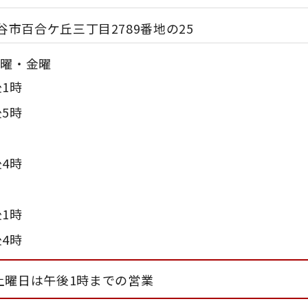
 守谷市百合ケ丘三丁目2789番地の25
水曜・金曜
後1時
後5時
後4時
後1時
後4時
5土曜日は午後1時までの営業