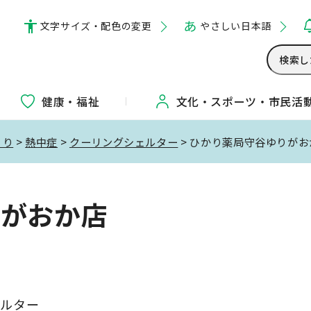
文字サイズ・配色の変更
やさしい日本語
健康・福祉
文化・
スポーツ・
市民活
くり
>
熱中症
>
クーリングシェルター
> ひかり薬局守谷ゆりがお
りがおか店
ェルター