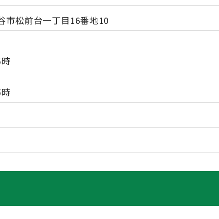
 守谷市松前台一丁目16番地10
6時
5時