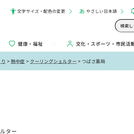
文字サイズ・配色の変更
やさしい日本語
健康・福祉
文化・
スポーツ・
市民活
くり
>
熱中症
>
クーリングシェルター
> つばさ薬局
ェルター