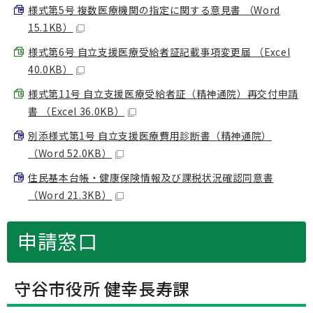
様式第5号 複数医療機関の指定に関する意見書 （Word
15.1KB）
様式第6号 自立支援医療受給者証記載事項変更届 （Excel
40.0KB）
様式第11号 自立支援医療受給者証（精神通院）再交付申請
書 （Excel 36.0KB）
別添様式第1号 自立支援医療費用診断書（精神通院）
（Word 52.0KB）
住民基本台帳・健康保険情報及び課税状況確認同意書
（Word 21.3KB）
申請窓口
守谷市役所 健幸長寿課