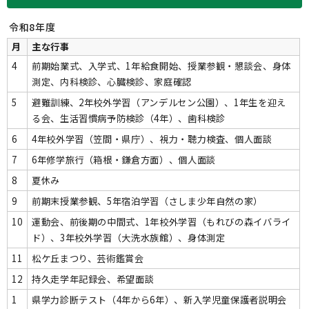
令和8年度
月
主な行事
4
前期始業式、入学式、1年給食開始、授業参観・懇談会、身体
測定、内科検診、心臓検診、家庭確認
5
避難訓練、2年校外学習（アンデルセン公園）、1年生を迎え
る会、生活習慣病予防検診（4年）、歯科検診
6
4年校外学習（笠間・県庁）、視力・聴力検査、個人面談
7
6年修学旅行（箱根・鎌倉方面）、個人面談
8
夏休み
9
前期末授業参観、5年宿泊学習（さしま少年自然の家）
10
運動会、前後期の中間式、1年校外学習（もれびの森イバライ
ド）、3年校外学習（大洗水族館）、身体測定
11
松ケ丘まつり、芸術鑑賞会
12
持久走学年記録会、希望面談
1
県学力診断テスト（4年から6年）、新入学児童保護者説明会