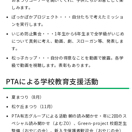
おまつりコーナーを開いてくれ、子供たちがお客として楽
しみます。
ぽっかぽかプロジェクト・・・自分たちで考えたミッショ
ンを実行します。
いじめ防止集会・・・1年生から6年生まで全学級がいじめ
について真剣に考え、動画、劇、スローガン等、発表しま
す。
松っ子カップ・・・自分の得意なことを動画で披露。各学
級で動画を視聴します。表彰もあります。
PTAによる学校教育支援活動
夏まつり（8月）
松ケ丘まつり（11月）
PTA有志グループによる活動 朝の読み聞かせ・年に2回のス
ペシャル読み聞かせ（よむZO）、Green-project 校庭芝生
整備（おやじの会）、新入生保護者歓迎会（おやじの会）