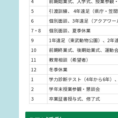
4
前期始業式、入学式、授業参観
5
引渡訓練、 4年遠足（県庁・笠
6
個別面談、3年遠足（アクアワー
7・8
個別面談、夏季休業
9
1年遠足（東武動物公園）、2年
10
前期終業式、後期始業式、運動
11
教育相談（希望者）
12
冬季休業
1
学力診断テスト（4年から6年）
2
学年末授業参観・懇談会
3
卒業証書授与式、修了式