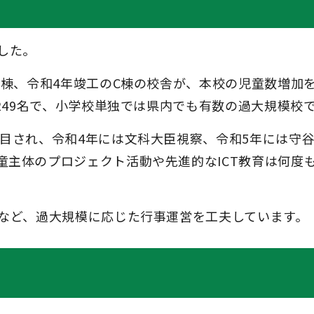
した。
B棟、令和4年竣工のC棟の校舎が、本校の児童数増加
,249名で、小学校単独では県内でも有数の過大規模校
注目され、令和4年には文科大臣視察、令和5年には守
童主体のプロジェクト活動や先進的なICT教育は何度
会など、過大規模に応じた行事運営を工夫しています。