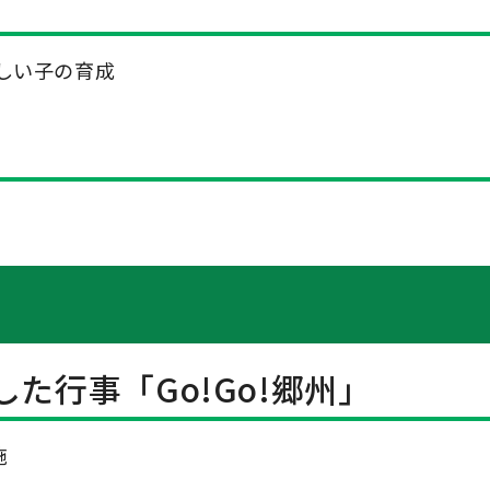
しい子の育成
た行事「Go!Go!郷州」
施