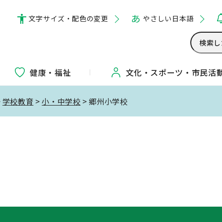
文字サイズ・配色の変更
やさしい日本語
健康・福祉
文化・
スポーツ・
市民活
>
学校教育
>
小・中学校
> 郷州小学校