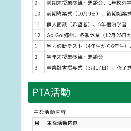
9
前期末授業参観・懇談会、1年校外
10
前期終業式（10月9日）、後期始業式
11
個人面談（希望者）、5年宿泊学習
12
Go!Go!郷州、冬季休業（12月25日
1
学力診断テスト（4年生から6年生
2
学年末授業参観・懇談会
3
卒業証書授与式（3月17日）、修了式
PTA活動
主な活動内容
月
主な活動内容