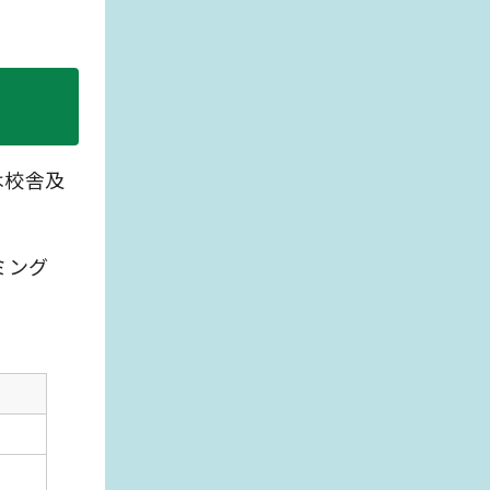
は校舎及
ミング