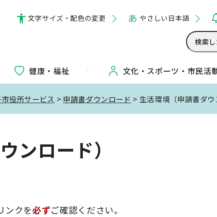
文字サイズ・配色の変更
やさしい日本語
健康・福祉
文化・
スポーツ・
市民活
子市役所サービス
>
申請書ダウンロード
> 生活環境（申請書ダ
ダウンロード）
リンクを
必ず
ご確認ください。