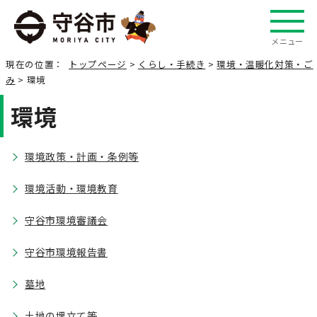
メニュー
現在の位置：
トップページ
>
くらし・手続き
>
環境・温暖化対策・ご
み
> 環境
環境
環境政策・計画・条例等
環境活動・環境教育
守谷市環境審議会
守谷市環境報告書
墓地
土地の埋立て等