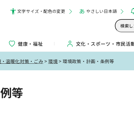
文字サイズ・配色の変更
やさしい日本語
健康・福祉
文化・
スポーツ・
市民活
境・温暖化対策・ごみ
>
環境
> 環境政策・計画・条例等
条例等