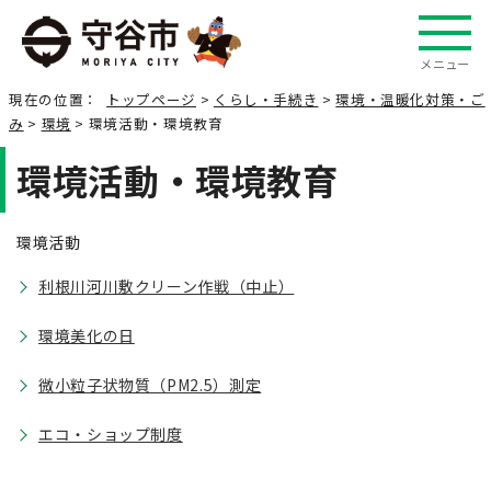
メニュー
現在の位置：
トップページ
>
くらし・手続き
>
環境・温暖化対策・ご
み
>
環境
> 環境活動・環境教育
環境活動・環境教育
環境活動
利根川河川敷クリーン作戦（中止）
環境美化の日
微小粒子状物質（PM2.5）測定
エコ・ショップ制度