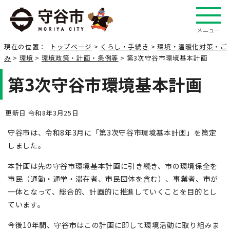
メニュー
現在の位置：
トップページ
>
くらし・手続き
>
環境・温暖化対策・ご
み
>
環境
>
環境政策・計画・条例等
> 第3次守谷市環境基本計画
第3次守谷市環境基本計画
更新日 令和8年3月25日
守谷市は、令和8年3月に「第3次守谷市環境基本計画」を策定
しました。
本計画は先の守谷市環境基本計画に引き続き、市の環境保全を
市民（通勤・通学・滞在者、市民団体を含む）、事業者、市が
一体となって、総合的、計画的に推進していくことを目的とし
ています。
今後10年間、守谷市はこの計画に即して環境活動に取り組みま