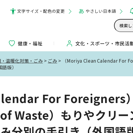
文字サイズ・配色の変更
やさしい日本語
健康・福祉
文化・
スポーツ・
市民活
境・温暖化対策・ごみ
>
ごみ
> （Moriya Clean Calendar For 
国語版）
lendar For Foreigners
on of Waste）もりやクリ
ごみ分別の手引き（外国語