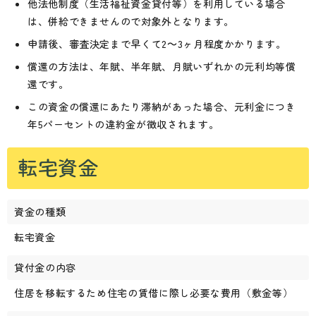
他法他制度（生活福祉資金貸付等）を利用している場合
は、併給できませんので対象外となります。
申請後、審査決定まで早くて2～3ヶ月程度かかります。
償還の方法は、年賦、半年賦、月賦いずれかの元利均等償
還です。
この資金の償還にあたり滞納があった場合、元利金につき
年5パーセントの違約金が徴収されます。
転宅資金
資金の種類
転宅資金
貸付金の内容
住居を移転するため住宅の賃借に際し必要な費用（敷金等）