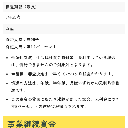
償還期限（最長）
7年以内
利率
保証人有：無利子
保証人無：年1.0パーセント
他法他制度（生活福祉資金貸付等）を利用している場合
は、併給できませんので対象外となります。
申請後、審査決定まで早くて2～3ヶ月程度かかります。
償還の方法は、年賦、半年賦、月賦いずれかの元利均等償
還です。
この資金の償還にあたり滞納があった場合、元利金につき
年5パーセントの違約金が徴収されます。
事業継続資金