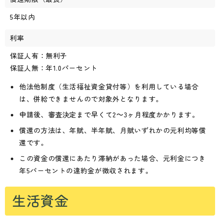
5年以内
利率
保証人有：無利子
保証人無：年1.0パーセント
他法他制度（生活福祉資金貸付等）を利用している場合
は、併給できませんので対象外となります。
申請後、審査決定まで早くて2～3ヶ月程度かかります。
償還の方法は、年賦、半年賦、月賦いずれかの元利均等償
還です。
この資金の償還にあたり滞納があった場合、元利金につき
年5パーセントの違約金が徴収されます。
生活資金