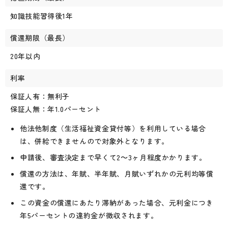
知識技能習得後1年
償還期限（最長）
20年以内
利率
保証人有：無利子
保証人無：年1.0パーセント
他法他制度（生活福祉資金貸付等）を利用している場合
は、併給できませんので対象外となります。
申請後、審査決定まで早くて2～3ヶ月程度かかります。
償還の方法は、年賦、半年賦、月賦いずれかの元利均等償
還です。
この資金の償還にあたり滞納があった場合、元利金につき
年5パーセントの違約金が徴収されます。