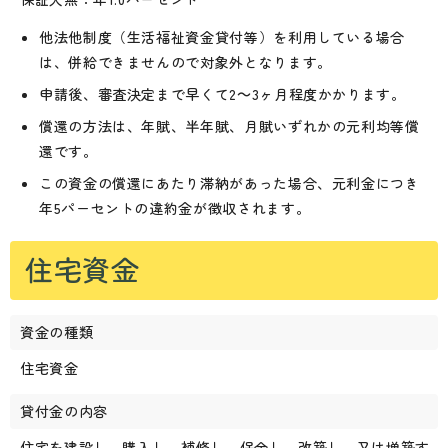
他法他制度（生活福祉資金貸付等）を利用している場合
は、併給できませんので対象外となります。
申請後、審査決定まで早くて2～3ヶ月程度かかります。
償還の方法は、年賦、半年賦、月賦いずれかの元利均等償
還です。
この資金の償還にあたり滞納があった場合、元利金につき
年5パーセントの違約金が徴収されます。
住宅資金
資金の種類
住宅資金
貸付金の内容
住宅を建設し、購入し、補修し、保全し、改築し、又は増築す