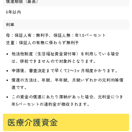
償還期限（最長）
6年以内
利率
母：保証人有：無利子、保証人無：年1.0パーセント
児童：保証人の有無に係わらず無利子
他法他制度（生活福祉資金貸付等）を利用している場合
は、併給できませんので対象外となります。
申請後、審査決定まで早くて2～3ヶ月程度かかります。
償還の方法は、年賦、半年賦、月賦いずれかの元利均等償
還です。
この資金の償還にあたり滞納があった場合、元利金につき
年5パーセントの違約金が徴収されます。
医療介護資金