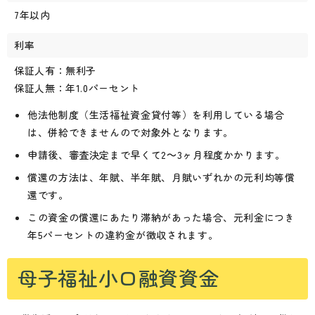
7年以内
利率
保証人有：無利子
保証人無：年1.0パーセント
他法他制度（生活福祉資金貸付等）を利用している場合
は、併給できませんので対象外となります。
申請後、審査決定まで早くて2～3ヶ月程度かかります。
償還の方法は、年賦、半年賦、月賦いずれかの元利均等償
還です。
この資金の償還にあたり滞納があった場合、元利金につき
年5パーセントの違約金が徴収されます。
母子福祉小口融資資金