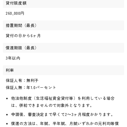
貸付限度額
260,000円
措置期間（最長）
貸付の日から6ヶ月
償還期限（最長）
3年以内
利率
保証人有：無利子
保証人無：年1.0パーセント
他法他制度（生活福祉資金貸付等）を利用している場合
は、併給できませんので対象外となります。
申請後、審査決定まで早くて2～3ヶ月程度かかります。
償還の方法は、年賦、半年賦、月賦いずれかの元利均等償