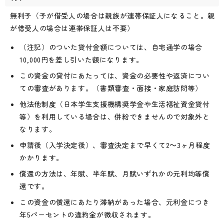
無利子（子が借受人の場合は親族が連帯保証人になること。親
が借受人の場合は連帯保証人は不要）
（注記）のついた貸付金額については、自宅通学の場合
10,000円を差し引いた額になります。
この資金の貸付にあたっては、資金の必要性や返済につい
ての審査があります。（書類審査・面接・家庭訪問等）
他法他制度（日本学生支援機構奨学金や生活福祉資金貸付
等）を利用している場合は、併給できませんので対象外と
なります。
申請後（入学決定後）、審査決定まで早くて2～3ヶ月程度
かかります。
償還の方法は、年賦、半年賦、月賦いずれかの元利均等償
還です。
この資金の償還にあたり滞納があった場合、元利金につき
年5パーセントの違約金が徴収されます。