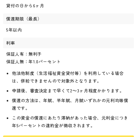
貸付の日から6ヶ月
償還期限（最長）
5年以内
利率
保証人有：無利子
保証人無：年1.0パーセント
他法他制度（生活福祉資金貸付等）を利用している場合
は、併給できませんので対象外となります。
申請後、審査決定まで早くて2～3ヶ月程度かかります。
償還の方法は、年賦、半年賦、月賦いずれかの元利均等償
還です。
この資金の償還にあたり滞納があった場合、元利金につき
年5パーセントの違約金が徴収されます。