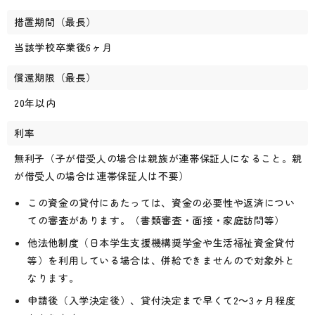
措置期間（最長）
当該学校卒業後6ヶ月
償還期限（最長）
20年以内
利率
無利子（子が借受人の場合は親族が連帯保証人になること。親
が借受人の場合は連帯保証人は不要）
この資金の貸付にあたっては、資金の必要性や返済につい
ての審査があります。（書類審査・面接・家庭訪問等）
他法他制度（日本学生支援機構奨学金や生活福祉資金貸付
等）を利用している場合は、併給できませんので対象外と
なります。
申請後（入学決定後）、貸付決定まで早くて2～3ヶ月程度