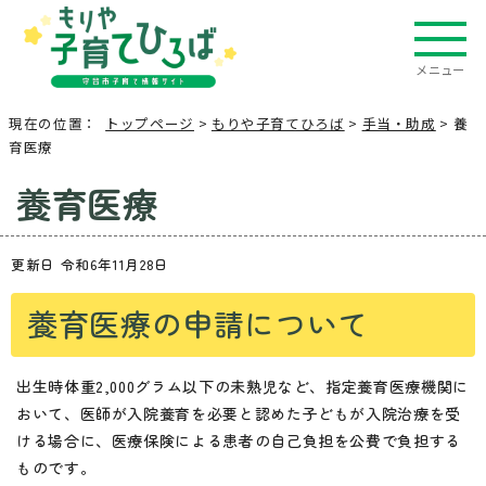
メニュー
現在の位置：
トップページ
>
もりや子育てひろば
>
手当・助成
> 養
育医療
養育医療
更新日 令和6年11月28日
養育医療の申請について
出生時体重2,000グラム以下の未熟児など、指定養育医療機関に
おいて、医師が入院養育を必要と認めた子どもが入院治療を受
ける場合に、医療保険による患者の自己負担を公費で負担する
ものです。