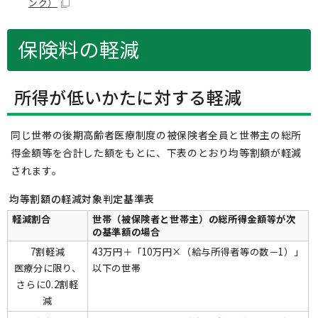
ンク）
保険料の軽減
所得が低いかたに対する軽減
同じ世帯の後期高齢者医療制度の被保険者全員と世帯主の総所
得金額等を合計した額をもとに、下表のとおり均等割額が軽減
されます。
均等割額の軽減対象判定基準表
軽減割合
世帯（被保険者と世帯主）の総所得金額等が次
の基準額の場合
7割軽減
43万円＋「10万円×（給与所得者等の数－1）」
医療分に限り、
以下の世帯
さらに0.2割軽
減