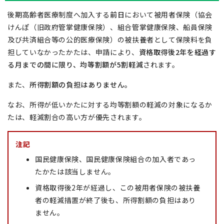
後期高齢者医療制度へ加入する
前日
において被用者保険（協会
けんぽ（旧政府管掌健康保険）、組合管掌健康保険、船員保険
及び共済組合等の公的医療保険）の被扶養者として保険料を負
担していなかったかたは、申請により、
資格取得後2年を経過す
る月までの間に限り、均等割額が5割軽減
されます。
また、
所得割額の負担はありません。
なお、所得が低いかたに対する均等割額の軽減の対象になるか
たは、軽減割合の高い方が優先されます。
注記
国民健康保険、国民健康保険組合の加入者であっ
たかたは該当しません。
資格取得後2年が経過し、この被用者保険の被扶養
者の軽減措置が終了後も、所得割額の負担はあり
ません。