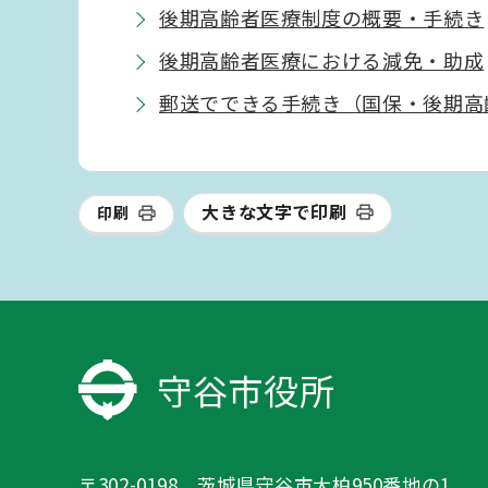
後期高齢者医療制度の概要・手続き
後期高齢者医療における減免・助成
郵送でできる手続き（国保・後期高
大きな文字で印刷
印刷
守谷市役所
〒302-0198 茨城県守谷市大柏950番地の1