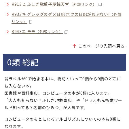
K913ヒ ふしぎ駄菓子屋銭天堂
（外部リンク）
K933キ グレッグのダメ日記 ボクの日記があぶない!
（外部
リンク）
K943エ モモ
（外部リンク）
このページの先頭へ戻る
0類 総記
背ラベルが0で始まる本は、総記といって0類から9類のどこに
も入らない本。
図書館や百科事典、コンピュータの本が0類に入ります。
「大人も知らない？ふしぎ現象事典」や「ドラえもん探求ワー
ルド知ってる？名前のひみつ」が人気です。
コンピュータのもとになるアルゴリズムについての本も0類に
なります。