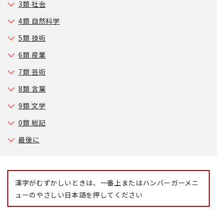
3類 社会
4類 自然科学
5類 技術
6類 産業
7類 芸術
8類 言葉
9類 文学
0類 総記
最後に
漢字がむずかしいときは、一番上またはハンバーガーメニ
ューのやさしい日本語を押してください