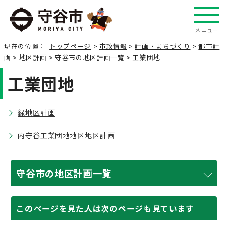
メニュー
現在の位置：
トップページ
>
市政情報
>
計画・まちづくり
>
都市計
画
>
地区計画
>
守谷市の地区計画一覧
> 工業団地
工業団地
緑地区計画
内守谷工業団地地区地区計画
守谷市の地区計画一覧
このページを見た人は次のページも見ています