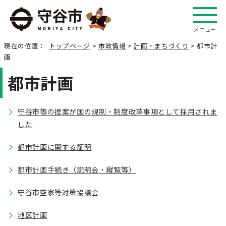
メニュー
現在の位置：
トップページ
>
市政情報
>
計画・まちづくり
> 都市計
画
都市計画
守谷市等の提案が国の規制・制度改革事項として採用されま
した
都市計画に関する証明
都市計画手続き（説明会・縦覧等）
守谷市空家等対策協議会
地区計画