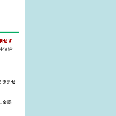
用せず
共済給
できませ
年金課