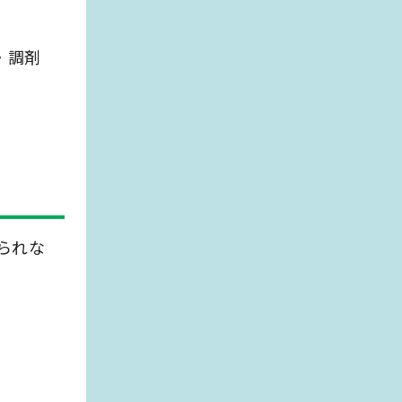
・調剤
られな