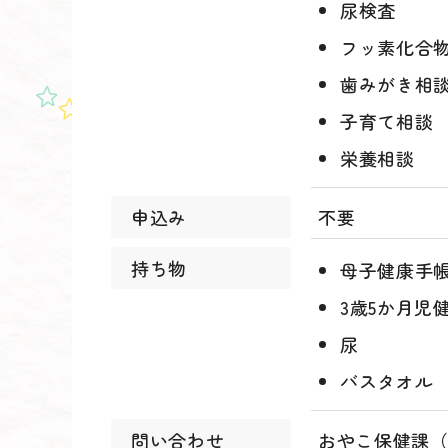
尿検査
フッ素化合
歯みがき相
子育て相談
栄養相談
申込み
不要
持ち物
母子健康手
3歳5か月児
尿
バスタオル
問い合わせ
おやこ保健課