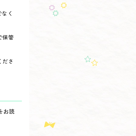
でなく
で保管
くださ
をお読