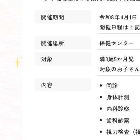
開催期間
令和8年4月1
開催日程は上
開催場所
保健センター
対象
満3歳5か月児
対象のお子さん
内容
問診
身体計測
内科診察
歯科診察
視力検査（