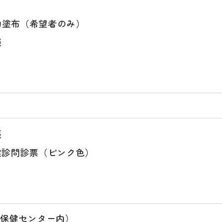
物塗布（希望者のみ）
談
帳
健診問診票（ピンク色）
（保健センター内）