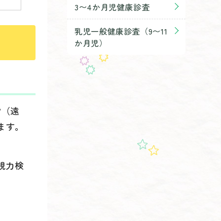
3〜4か月児健康診査
乳児一般健康診査（9〜11
か月児）
常（遠
ます。
視力検