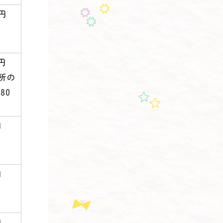
0円
0円
所の
80
円
円
円