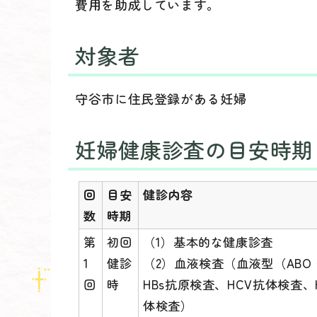
費用を助成しています。
対象者
守谷市に住民登録がある妊婦
妊婦健康診査の目安時期
回
目安
健診内容
数
時期
第
初回
（1）基本的な健康診査
1
健診
（2）血液検査（血液型（AB
回
時
HBs抗原検査、HCV抗体検査
体検査）