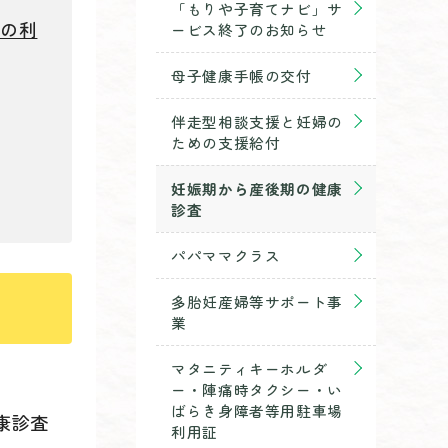
「もりや子育てナビ」サ
票の利
ービス終了のお知らせ
母子健康手帳の交付
伴走型相談支援と妊婦の
ための支援給付
妊娠期から産後期の健康
診査
パパママクラス
多胎妊産婦等サポート事
業
マタニティキーホルダ
ー・陣痛時タクシー・い
ばらき身障者等用駐車場
康診査
利用証