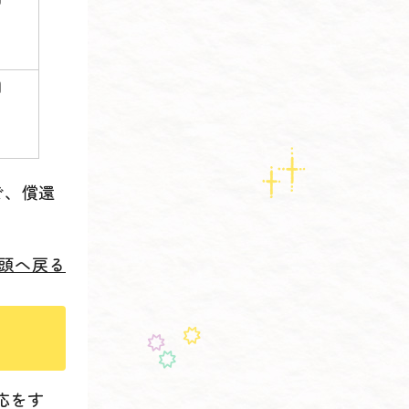
円
で、償還
頭へ戻る
応をす