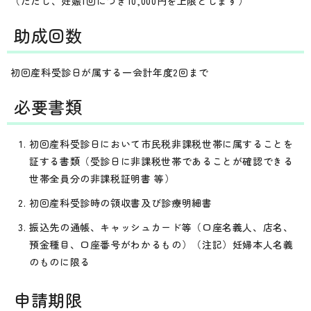
（ただし、妊娠1回につき10,000円を上限とします）
助成回数
初回産科受診日が属する一会計年度2回まで
必要書類
初回産科受診日において市民税非課税世帯に属することを
証する書類（受診日に非課税世帯であることが確認できる
世帯全員分の非課税証明書 等）
初回産科受診時の領収書及び診療明細書
振込先の通帳、キャッシュカード等（口座名義人、店名、
預金種目、口座番号がわかるもの）（注記）妊婦本人名義
のものに限る
申請期限