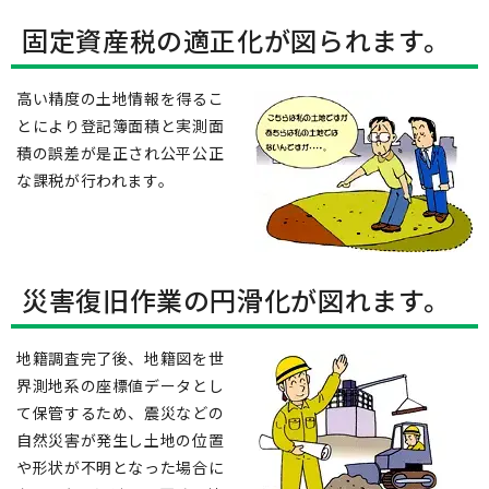
固定資産税の適正化が図られます。
高い精度の土地情報を得るこ
とにより登記簿面積と実測面
積の誤差が是正され公平公正
な課税が行われます。
災害復旧作業の円滑化が図れます。
地籍調査完了後、地籍図を世
界測地系の座標値データとし
て保管するため、震災などの
自然災害が発生し土地の位置
や形状が不明となった場合に