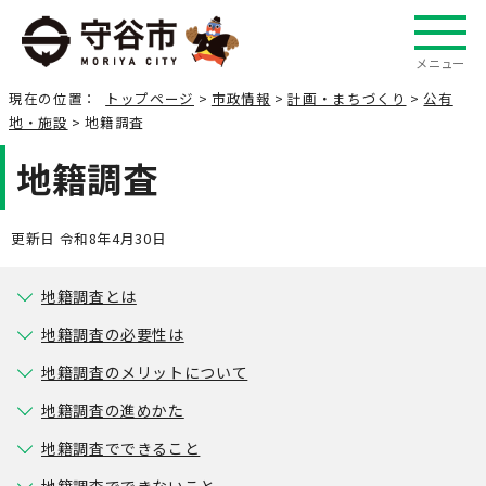
メニュー
現在の位置：
トップページ
>
市政情報
>
計画・まちづくり
>
公有
地・施設
> 地籍調査
地籍調査
更新日 令和8年4月30日
地籍調査とは
地籍調査の必要性は
地籍調査のメリットについて
地籍調査の進めかた
地籍調査でできること