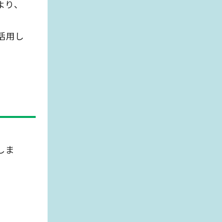
より、
活用し
しま
。