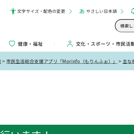
文字サイズ・配色の変更
やさしい日本語
健康・福祉
文化・
スポーツ・
市民活
聴
>
市民生活総合支援アプリ「Morinfo（もりんふぉ）」
>
主な