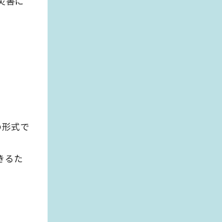
災害に
の形式で
きるた