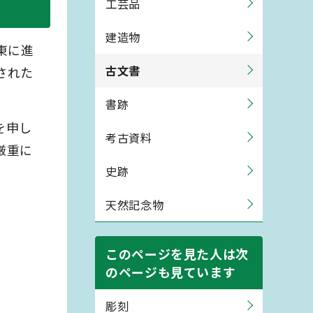
工芸品
建造物
東に進
古文書
された
書跡
を申し
考古資料
厳重に
史跡
天然記念物
このページを見た人は次
のページも見ています
彫刻