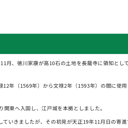
）11月、徳川家康が高10石の土地を長龍寺に領知とし
2年（1569年）から文禄2年（1593年）の間に使
より関東へ入国し、江戸城を本拠としました。
ていきましたが、その初見が天正19年11月日の寄進