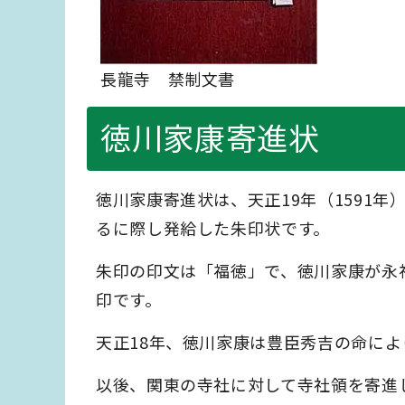
長龍寺 禁制文書
徳川家康寄進状
徳川家康寄進状は、天正19年（1591年
るに際し発給した朱印状です。
朱印の印文は「福徳」で、徳川家康が永禄1
印です。
天正18年、徳川家康は豊臣秀吉の命に
以後、関東の寺社に対して寺社領を寄進し