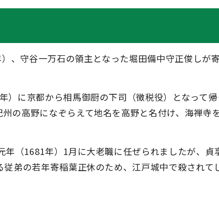
72年）、守谷一万石の領主となった堀田備中守正俊しが
0年）に京都から相馬御厨の下司（徴税役）となって帰
に紀州の高野になぞらえて地名を高野と名付け、海禅寺
年（1681年）1月に大老職に任ぜられましたが、貞
する従弟の若年寄稲葉正休のため、江戸城中で殺されて