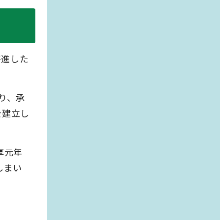
寄進した
り、承
を建立し
享元年
しまい