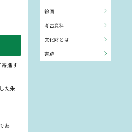
絵画
考古資料
文化財とは
書跡
て寄進す
用した朱
であ