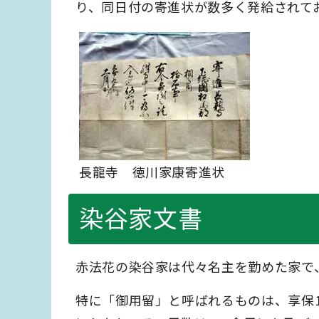
り、同日付の寄進状が数多く発給されて
長龍寺 徳川家康寄進状
染谷家文書
赤法花の染谷家は代々名主を勤めた家で
特に「御用留」と呼ばれるものは、享保10