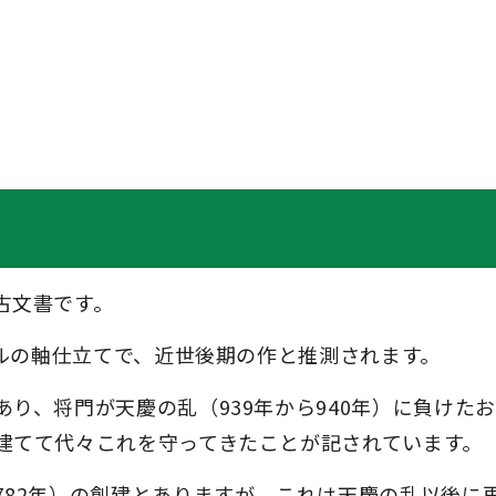
古文書です。
トルの軸仕立てで、近世後期の作と推測されます。
り、将門が天慶の乱（939年から940年）に負けた
建てて代々これを守ってきたことが記されています。
782年）の創建とありますが、これは天慶の乱以後に