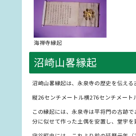
海禅寺縁起
沼崎山畧縁起
沼崎山畧縁起は、永泉寺の歴史を伝える
縦26センチメートル横276センチメー
この縁起には、永泉寺は平将門の古跡であ
分に似せて作った土偶を安置し、堂宇を
守谷町史には、これより前の延暦元年（