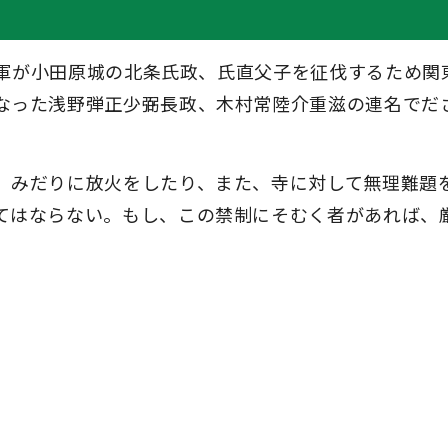
の大軍が小田原城の北条氏政、氏直父子を征伐するため関
なった浅野弾正少弼長政、木村常陸介重滋の連名でだ
。
、みだりに放火をしたり、また、寺に対して無理難題
てはならない。もし、この禁制にそむく者があれば、