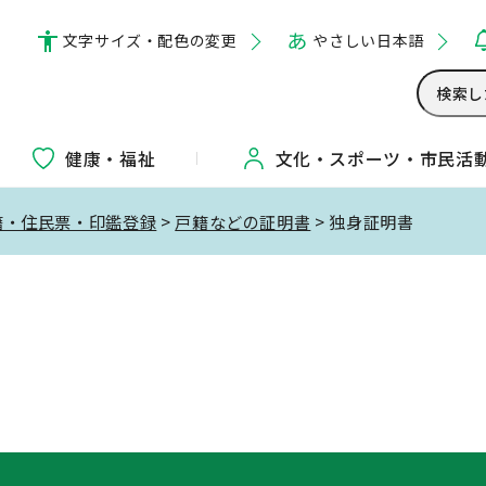
文字サイズ・配色の変更
やさしい日本語
健康・福祉
文化・
スポーツ・
市民活
籍・住民票・印鑑登録
>
戸籍などの証明書
> 独身証明書