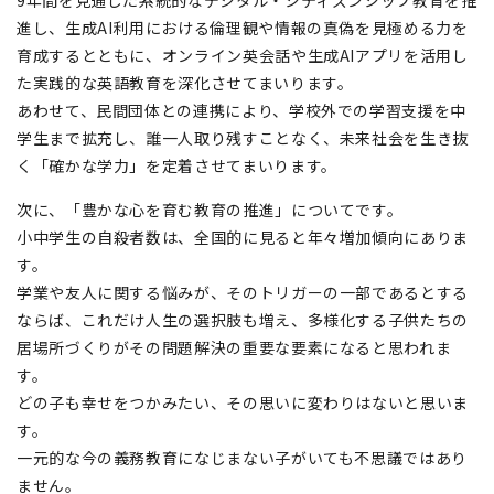
9年間を見通した系統的なデジタル・シティズンシップ教育を推
進し、生成AI利用における倫理観や情報の真偽を見極める力を
育成するとともに、オンライン英会話や生成AIアプリを活用し
た実践的な英語教育を深化させてまいります。
あわせて、民間団体との連携により、学校外での学習支援を中
学生まで拡充し、誰一人取り残すことなく、未来社会を生き抜
く「確かな学力」を定着させてまいります。
次に、「豊かな心を育む教育の推進」についてです。
小中学生の自殺者数は、全国的に見ると年々増加傾向にありま
す。
学業や友人に関する悩みが、そのトリガーの一部であるとする
ならば、これだけ人生の選択肢も増え、多様化する子供たちの
居場所づくりがその問題解決の重要な要素になると思われま
す。
どの子も幸せをつかみたい、その思いに変わりはないと思いま
す。
一元的な今の義務教育になじまない子がいても不思議ではあり
ません。