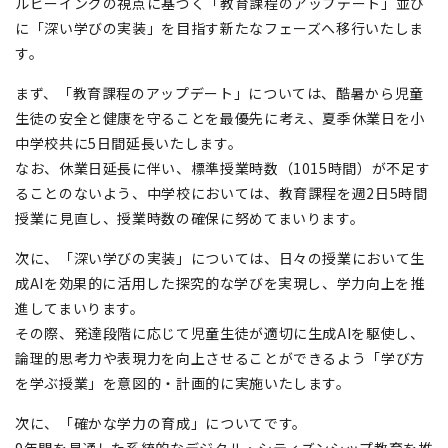
ルビーイングの視点に基づく「教育課程のアップデート」並び
に「深い学びの実装」を目指す新たなフェーズへ移行いたしま
す。
まず、「教育課程のアップデート」については、酷暑から児童
生徒の安全と健康を守ることを最優先に考え、夏季休業日を小
中学校共に5日間延長いたします。
なお、休業日延長に伴い、標準授業時数（1015時間）が不足す
ることのないよう、中学校においては、教育課程を週2日5時間
授業に見直し、授業時数の確保に努めてまいります。
次に、「深い学びの実装」については、日々の授業において生
成AIを効果的に活用した探究的な学びを実現し、学力向上を推
進してまいります。
その際、発達段階に応じて児童生徒が適切に生成AIを駆使し、
論理的思考力や表現力を向上させることができるよう「学び方
を学ぶ授業」を意図的・計画的に実施いたします。
次に、「確かな学力の育成」についてです。