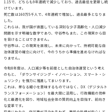
1.15で、どちらも9年連続で減少しており、過去最低を更新し続
けています。
死亡数は160万5千人で、4年連続で増加し、過去最多となりま
した。
これらは、我が国が直面している深刻な少子高齢化・人口減少
問題を示す明確な数字であり、守谷市もまた、この現実から目
を背けることはできません。
守谷市は、この現実を直視し、未来に向かって、持続可能な自
治体運営の確立に向けて、今のうちから準備を進めなければな
りません。
令和8年度は、人口減少等を前提とした自治体運営という考え
のもと、「ダウンサイジング・イノベーション、スマート・シ
ュリンク」を強力に推進してまいります。
これは、単なる縮小を意味するものではなく、DX（デジタルト
ランスフォーメーション）を最大限に活用し、行政機能の効率
化と最適化を図り、地域社会全体の質的向上を目指す、前向き
な変革です。
将来にわたり、守谷市が活力を失わず、市民の皆様が安心して