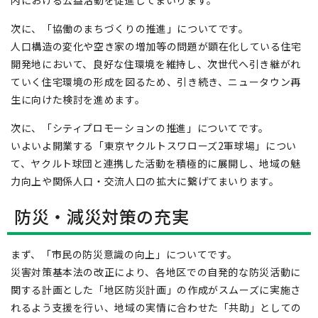
内における公益活動を促進してまいります。
次に、「協働のまちづくりの推進」についてです。
人口構造の変化や空き家の増加等の問題が顕在化している住宅
開発地において、良好な住環境を維持し、次世代へ引き継がれ
ていく住宅環境の形成を図るため、引き続き、ニュータウン再
生に向けた検討を進めます。
次に、「シティプロモーションの推進」についてです。
いよいよ開業する「東京ヤクルトスワローズ2軍球場」につい
て、ヤクルト球団と連携した活動を積極的に展開し、地域の魅
力向上や関係人口・交流人口の拡大に繋げてまいります。
防災・減災対策の充実
まず、「市民の防災意識の向上」についてです。
災害対策基本法の改正により、各地区での自発的な防災活動に
関する計画とした「地区防災計画」の作成がスムーズに実施さ
れるよう支援を行い、地域の実情に合わせた「共助」としての