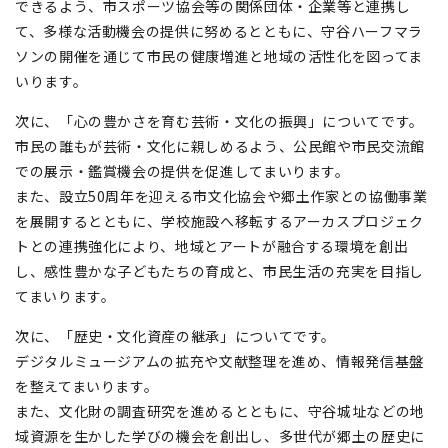
できるよう、市スポーツ協会等の関係団体・企業等と連携し
て、多様な活動機会の提供に努めるとともに、守谷ハーフマラ
ソンの開催を通じて市民の健康増進と地域の活性化を図ってま
いります。
次に、「心の豊かさを育む芸術・文化の振興」についてです。
市民の誰もが芸術・文化に親しめるよう、公民館や市民交流館
での展示・鑑賞機会の提供を促進してまいります。
また、設立50周年を迎える市文化協会や郷土作家との協働事業
を展開するとともに、学校施設へ移転するアーカスプロジェク
トとの連携強化により、地域とアートが融合する環境を創出
し、感性豊かな子どもたちの育成と、市民生活の充実を目指し
てまいります。
次に、「歴史・文化資産の継承」についてです。
デジタルミュージアムの拡充や文献整理を進め、情報発信基盤
を整えてまいります。
また、文化財の調査研究を進めるとともに、守谷城址などの地
域資源を生かした学びの機会を創出し、多世代が郷土の歴史に