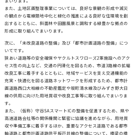
まいります。
また、土地区画整理事業については、良好な景観の形成や減災
の観点から電線類地中化と緑化の推進による良好な住環境を創
出するとともに、斜面林や田園風景と調和する緑豊かな拠点の
形成に取り組んでまいります。
次に、「未改良道路の整備」及び「都市計画道路の整備」につ
いてです。
狭あい道路等の安全確保やヤクルトスワローズ2軍施設へのアク
セス性の向上など、交通の円滑化を図るため、市道3路線の拡幅
改良工事に着手するとともに、地域サービスを支え交通機能の
充実・快適化を図る道路ネットワークを形成するため、都市計
画道路西口大柏線の不動産鑑定や坂町清水線及びみずき野大日
線の供用に向けた用地買収や改良工事等に取り組んでまいりま
す。
また、（仮称）守谷SAスマートICの整備を促進するため、県や
高速道路会社等の関係機関と緊密に協議を進めながら、用地買
収や準備工事に着手するほか、重要なアクセス道路である都市
軸道路と都市計画道路供平板戸井線の整備について、橋梁の橋