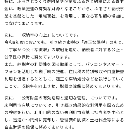
特に、ふるさとづくり寄附金や企業版ふるさと納税による寄附
金は、政策推進の有効な財源となることから、ふるさと納税事
業を基盤とした「地域商社」を活用し、更なる寄附額の増加に
つなげてまいります。
次に、「収納率の向上」についてです。
令和8年度においても、引き続き市税の「適正な課税」のもと、
「丁寧かつ公平な徴収」の取組を進め、納税者に対する公正・
公平性の保持に努めてまいります。
また、納税者の利便性を図る取組として、パソコンやスマート
フォンを活用した税手続の推進、住民税の特別徴収や口座振替
利用を促進するとともに、適正な滞納処分などを執行していく
ことで、収納率を向上させ、税収の確保に努めてまいります。
次に、「公有財産の有効活用と適切な管理」についてです。
未利用市有地については、引き続き効果的な利活用を図るため
の検討を行い、利用目的のない未利用市有地は担当者を中心と
し、迅速かつ円滑に売却し、管理費の削減と土地代金等による
自主財源の確保に努めてまいります。