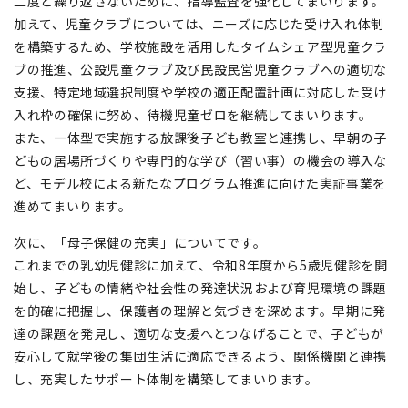
二度と繰り返さないために、指導監査を強化してまいります。
加えて、児童クラブについては、ニーズに応じた受け入れ体制
を構築するため、学校施設を活用したタイムシェア型児童クラ
ブの推進、公設児童クラブ及び民設民営児童クラブへの適切な
支援、特定地域選択制度や学校の適正配置計画に対応した受け
入れ枠の確保に努め、待機児童ゼロを継続してまいります。
また、一体型で実施する放課後子ども教室と連携し、早朝の子
どもの居場所づくりや専門的な学び（習い事）の機会の導入な
ど、モデル校による新たなプログラム推進に向けた実証事業を
進めてまいります。
次に、「母子保健の充実」についてです。
これまでの乳幼児健診に加えて、令和8年度から5歳児健診を開
始し、子どもの情緒や社会性の発達状況および育児環境の課題
を的確に把握し、保護者の理解と気づきを深めます。早期に発
達の課題を発見し、適切な支援へとつなげることで、子どもが
安心して就学後の集団生活に適応できるよう、関係機関と連携
し、充実したサポート体制を構築してまいります。