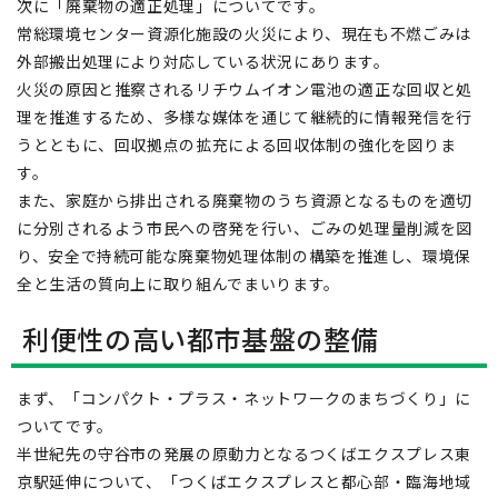
次に「廃棄物の適正処理」についてです。
常総環境センター資源化施設の火災により、現在も不燃ごみは
外部搬出処理により対応している状況にあります。
火災の原因と推察されるリチウムイオン電池の適正な回収と処
理を推進するため、多様な媒体を通じて継続的に情報発信を行
うとともに、回収拠点の拡充による回収体制の強化を図りま
す。
また、家庭から排出される廃棄物のうち資源となるものを適切
に分別されるよう市民への啓発を行い、ごみの処理量削減を図
り、安全で持続可能な廃棄物処理体制の構築を推進し、環境保
全と生活の質向上に取り組んでまいります。
利便性の高い都市基盤の整備
まず、「コンパクト・プラス・ネットワークのまちづくり」に
ついてです。
半世紀先の守谷市の発展の原動力となるつくばエクスプレス東
京駅延伸について、「つくばエクスプレスと都心部・臨海地域