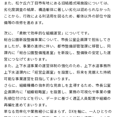
また、松ケ丘六丁目市有地にある旧結婚式場施設については、
劣化度調査の結果、構造躯体に著しい劣化は認められなかった
ことから、行政による利活用を図るため、躯体以外の部位や設
備等の改修を進めます。
次に、「柔軟で効率的な組織運営」についてです。
総合公園新設整備事業について、市長公室企画課で担当してき
ましたが、事業の進捗に伴い、都市整備部管理課に移管し、同
課内に「総合公園整備推進室」を新設し、整備後の安定した運
営につなげてまいります。
また、上下水道事業の運営体制の強化のため、上下水道事務所
上下水道課内に「経営企画室」を設置し、将来を見据えた持続
可能な事業運営を目指してまいります。
さらに、組織機構の抜本的な見直しを主導するため、市長公室
企画課内に「組織戦略室」を設置し、業務の可視化や事業の優
先順位付けなどを行い、データに基づく適正人員配置や組織の
再編を進めてまいります。
単なる効率化や業務縮小に留まらず、DXを軸に、一人ひとりの