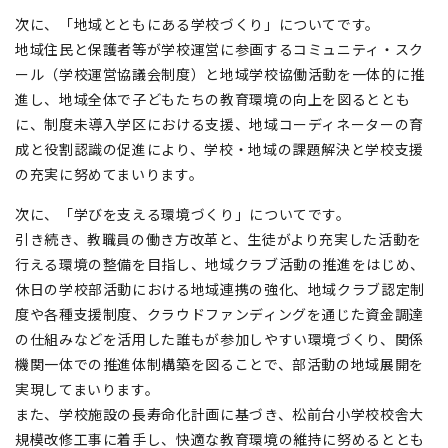
次に、「地域とともにある学校づくり」についてです。
地域住民と保護者等が学校運営に参画するコミュニティ・スク
ール（学校運営協議会制度）と地域学校協働活動を一体的に推
進し、地域全体で子どもたちの教育環境の向上を図るととも
に、制度未導入学区における支援、地域コーディネーターの育
成と役割認識の促進により、学校・地域の課題解決と学校支援
の充実に努めてまいります。
次に、「学びを支える環境づくり」についてです。
引き続き、教職員の働き方改革と、生徒がより充実した活動を
行える環境の整備を目指し、地域クラブ活動の推進をはじめ、
休日の学校部活動における地域連携の強化、地域クラブ認定制
度や各種支援制度、クラウドファンディングを通じた資金調達
の仕組みなどを活用した誰もが参加しやすい環境づくり、関係
機関一体での推進体制構築を図ることで、部活動の地域展開を
実現してまいります。
また、学校施設の長寿命化計画に基づき、松前台小学校校舎大
規模改修工事に着手し、快適な教育環境の維持に努めるととも