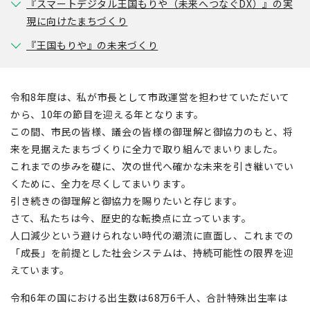
『スマートデジタル王国もりや（未来へつなぐDX）』の実
現に向けたまちづくり
『王国もりや』の未来づくり
令和8年度は、私が市長として市政運営を担わせていただいて
から、10年の節目を迎える年となります。
この間、市民の皆様、議会の皆様の御理解と御協力のもと、将
来を見据えたまちづくりに全力で取り組んでまいりました。
これまでの歩みを礎に、次の世代へ確かな未来を引き継いでい
くために、全力を尽くしてまいります。
引き続きの御理解と御協力を賜りたいと存じます。
さて、私たちは今、歴史的な転換点に立っています。
人口減少という避けられない時代の潮流に直面し、これまでの
「成長」を前提とした社会システムは、持続可能性の限界を迎
えています。
令和6年の国における出生数は68万6千人、合計特殊出生率は