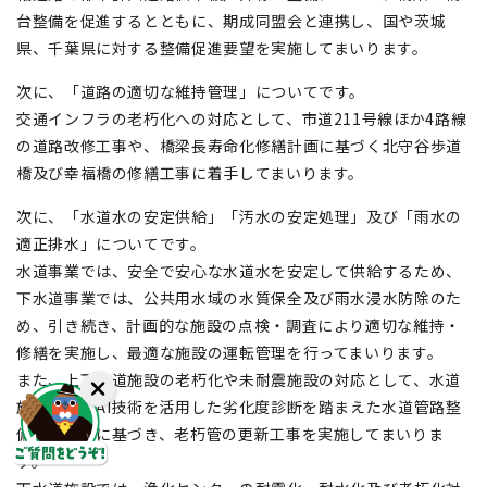
台整備を促進するとともに、期成同盟会と連携し、国や茨城
県、千葉県に対する整備促進要望を実施してまいります。
次に、「道路の適切な維持管理」についてです。
交通インフラの老朽化への対応として、市道211号線ほか4路線
の道路改修工事や、橋梁長寿命化修繕計画に基づく北守谷歩道
橋及び幸福橋の修繕工事に着手してまいります。
次に、「水道水の安定供給」「汚水の安定処理」及び「雨水の
適正排水」についてです。
水道事業では、安全で安心な水道水を安定して供給するため、
下水道事業では、公共用水域の水質保全及び雨水浸水防除のた
め、引き続き、計画的な施設の点検・調査により適切な維持・
修繕を実施し、最適な施設の運転管理を行ってまいります。
また、上下水道施設の老朽化や未耐震施設の対応として、水道
施設では、AI技術を活用した劣化度診断を踏まえた水道管路整
備更新計画に基づき、老朽管の更新工事を実施してまいりま
す。