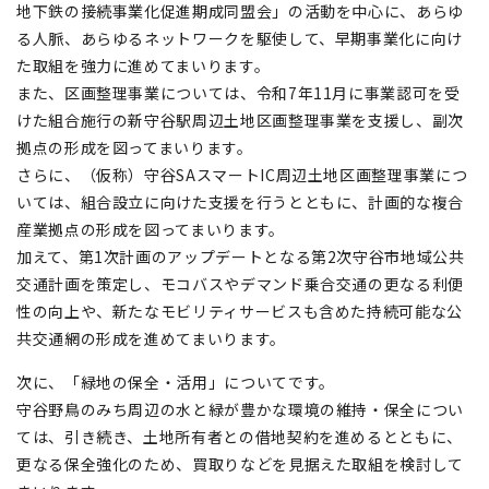
地下鉄の接続事業化促進期成同盟会」の活動を中心に、あらゆ
る人脈、あらゆるネットワークを駆使して、早期事業化に向け
た取組を強力に進めてまいります。
また、区画整理事業については、令和7年11月に事業認可を受
けた組合施行の新守谷駅周辺土地区画整理事業を支援し、副次
拠点の形成を図ってまいります。
さらに、（仮称）守谷SAスマートIC周辺土地区画整理事業につ
いては、組合設立に向けた支援を行うとともに、計画的な複合
産業拠点の形成を図ってまいります。
加えて、第1次計画のアップデートとなる第2次守谷市地域公共
交通計画を策定し、モコバスやデマンド乗合交通の更なる利便
性の向上や、新たなモビリティサービスも含めた持続可能な公
共交通網の形成を進めてまいります。
次に、「緑地の保全・活用」についてです。
守谷野鳥のみち周辺の水と緑が豊かな環境の維持・保全につい
ては、引き続き、土地所有者との借地契約を進めるとともに、
更なる保全強化のため、買取りなどを見据えた取組を検討して