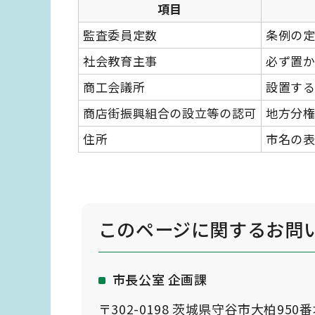
項目
監査委員定数
条例の定
社会教育主事
必ず置
商工会議所
設置す
商店街振興組合の設立等の認可
地方分
住所
市名の
このページに関する
お問
市長公室 企画課
〒302-0198 茨城県守谷市大柏950