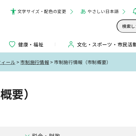
文字サイズ・配色の変更
やさしい日本語
健康・福祉
文化・
スポーツ・
市民活
フィール
>
市制施行情報
> 市制施行情報（市制概要）
制概要）
税金・財政