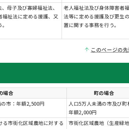
法、母子及び寡婦福祉法、
老人福祉法及び身体障害者
者福祉法に定める援護、又
法等に定める援護及び更生
う。
置に関する事務を行う。
このページの先
の場合
町の場合
の市：年額2,500円
人口5万人未満の市及び町
年額2,000円
ける市街化区域農地に対する
市街化区域農地（生産緑