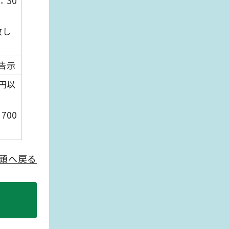
：30
数し
告示
万円以
700
頭へ戻る