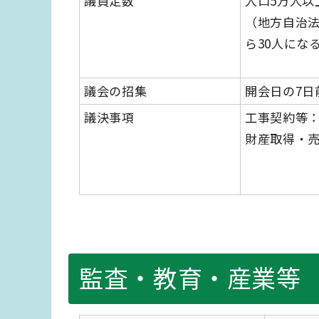
議員定数
人口5万人以
（地方自治法
ら30人にな
議会の招集
開会日の7日
議決事項
工事契約等：1
財産取得・売
監査・教育・産業等