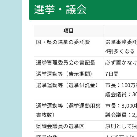
選挙・議会
項目
国・県の選挙の委託費
選挙事務委託
4割多くなる
選挙管理委員会の書記長
必ず置かな
選挙運動等（告示期間）
7日間
選挙運動等（選挙供託金）
市長：100万
議会議員：3
選挙運動等（選挙運動用葉
市長：8,000
書枚数）
議会議員：2,
県議会議員の選挙区
原則として