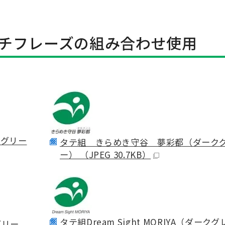
チフレーズの組み合わせ使用
やグリー
タテ組 きらめき守谷 夢彩都（ダーク
ー） （JPEG 30.7KB）
タテ組
Dream Sight MORIYA
（ダークグ
グリー