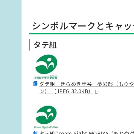
シンボルマークとキャッ
タテ組
タテ組 きらめき守谷 夢彩都（もり
ン） （JPEG 32.0KB）
タテ組
Dream Sight MORIYA
（もりや