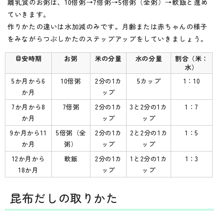
離乳食のお粥は、10倍粥→7倍粥→5倍粥（全粥）→軟飯と進め
ていきます。
作りかたの違いは水加減のみです。月齢または赤ちゃんの様子
をみながらつぶしかたのステップアップをしていきましょう。
目安時期
お粥
米の分量
水の分量
割合（米：
水）
5か月から6
10倍粥
2分の1カ
5カップ
1：10
か月
ップ
7か月から8
7倍粥
2分の1カ
3と2分の1カ
1：7
か月
ップ
ップ
9か月から11
5倍粥（全
2分の1カ
2と2分の1カ
1：5
か月
粥）
ップ
ップ
12か月から
軟飯
2分の1カ
1と2分の1カ
1：3
18か月
ップ
ップ
昆布だしの取りかた