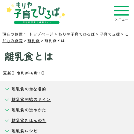
メニュー
現在の位置：
トップページ
>
もりや子育てひろば
>
子育て支援
>
こ
どもの食育
>
離乳食
> 離乳食とは
離乳食とは
更新日 令和8年6月11日
離乳食の主な目的
離乳食開始のサイン
離乳食の進めかた
離乳食きほんのき
離乳食レシピ