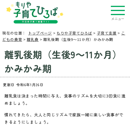
メニュー
現在の位置：
トップページ
>
もりや子育てひろば
>
子育て支援
>
こ
どもの食育
>
離乳食
> 離乳後期（生後9～11か月）かみかみ期
離乳後期（生後9～11か月）
かみかみ期
更新日 令和6年1月26日
離乳食は決まった時間に与え、食事のリズムを大切に3回食に進
めましょう。
慣れてきたら、大人と同じリズムで家族一緒に楽しい食事がで
きるようにしましょう。