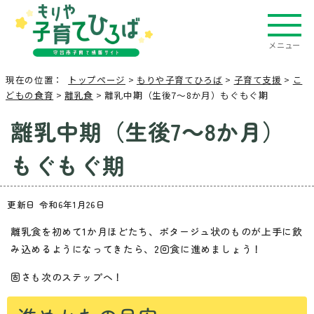
メニュー
現在の位置：
トップページ
>
もりや子育てひろば
>
子育て支援
>
こ
どもの食育
>
離乳食
> 離乳中期（生後7～8か月）もぐもぐ期
離乳中期（生後7～8か月）
もぐもぐ期
更新日 令和6年1月26日
離乳食を初めて1か月ほどたち、ポタージュ状のものが上手に飲
み込めるようになってきたら、2回食に進めましょう！
固さも次のステップへ！