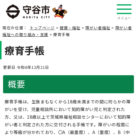
メニュー
現在の位置：
トップページ
>
健康・福祉
>
障がい者福祉
>
障がい者
福祉への取り組み・支援
> 療育手帳
療育手帳
更新日 令和6年12月21日
概要
療育手帳は、生後まもなくから18歳未満までの間に何らかの障
がいを受け、児童相談所において知的障がい児と判定された
方、又は、18歳以上で茨城県福祉相談センターにおいて知的障
がい者と判定された方に交付される手帳です。障がいの程度に
より等級が分かれており、〇A（最重度）、A（重度）、B（中