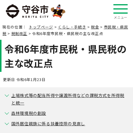
メニュー
現在の位置：
トップページ
>
くらし・手続き
>
税金
>
市民税・県民
税
>
税制改正
> 令和6年度市民税・県民税の主な改正点
令和6年度市民税・県民税の
主な改正点
更新日 令和6年1月23日
上場株式等の配当所得や譲渡所得などの課税方式を所得税
と統一
森林環境税の創設
国外居住親族に係る扶養控除の見直し