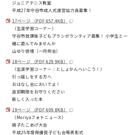
ジュニアテニス教室
平成27年守谷市成人式運営協力員募集！
17ページ （PDF 657.4KB）
（生涯学習コーナー）
守谷市放課後子どもプランボランティア募集！ 小学生と一
緒に遊んでみませんか
山ゆり俳壇（一月例会）
18ページ （PDF 629.9KB）
（生涯学習コーナー：としょかんへいこう！）
引っ越しをする方へ
おはなし会においでよ！
返却期限をお守りください
新しく入った本
19ページ （PDF 609.8KB）
（Moriyaフォトニュース）
親子たこあげ大会
平成25年度県優良子ども会等表彰式