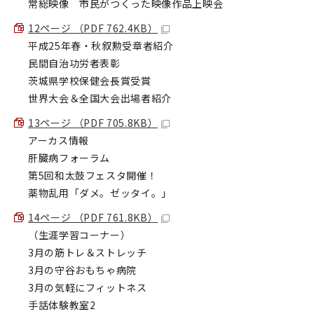
常総映像 市民がつくった映像作品上映会
12ページ （PDF 762.4KB）
平成25年春・秋叙勲受章者紹介
民間自治功労者表彰
茨城県学校保健会長賞受賞
世界大会＆全国大会出場者紹介
13ページ （PDF 705.8KB）
アーカス情報
肝臓病フォーラム
第5回和太鼓フェスタ開催！
薬物乱用「ダメ。ゼッタイ。」
14ページ （PDF 761.8KB）
（生涯学習コーナー）
3月の筋トレ＆ストレッチ
3月の守谷おもちゃ病院
3月の気軽にフィットネス
手話体験教室2