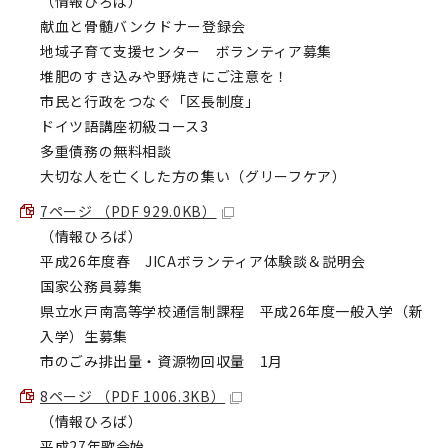
（情報ひろば）
献血と骨髄バンクドナー登録会
地域子育て支援センター ボランティア募集
堆肥のすき込みや野焼きにご注意を！
市民と行政をつなぐ「区長制度」
ドイツ語講座初級コース3
多重債務の無料相談
大切な人を亡くした方の集い（グリーフケア）
7ページ （PDF 929.0KB）
（情報ひろば）
平成26年度春 JICAボランティア体験談＆説明会
国家公務員募集
県立水戸南高等学校通信制課程 平成26年度一般入学（新
入学）生募集
市のごみ排出量・資源物回収量 1月
8ページ （PDF 1006.3KB）
（情報ひろば）
平成27年歌会始