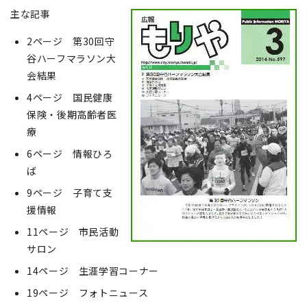
主な記事
2ページ 第30回守
谷ハーフマラソン大
会結果
4ページ 国民健康
保険・後期高齢者医
療
6ページ 情報ひろ
ば
9ページ 子育て支
援情報
11ページ 市民活動
サロン
14ページ 生涯学習コーナー
19ページ フォトニュース