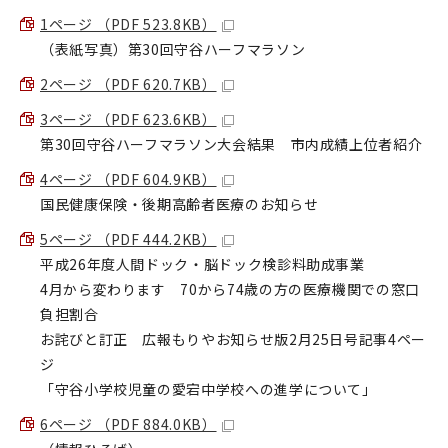
1ページ （PDF 523.8KB）
（表紙写真）第30回守谷ハーフマラソン
2ページ （PDF 620.7KB）
3ページ （PDF 623.6KB）
第30回守谷ハーフマラソン大会結果 市内成績上位者紹介
4ページ （PDF 604.9KB）
国民健康保険・後期高齢者医療のお知らせ
5ページ （PDF 444.2KB）
平成26年度人間ドック・脳ドック検診料助成事業
4月から変わります 70から74歳の方の医療機関での窓口
負担割合
お詫びと訂正 広報もりやお知らせ版2月25日号記事4ペー
ジ
「守谷小学校児童の愛宕中学校への進学について」
6ページ （PDF 884.0KB）