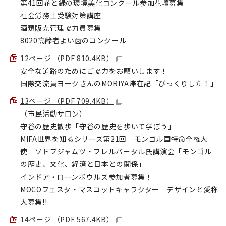
第41回花と緑の環境美化コンクール参加花壇募集
社会労務士受験対策講座
酒類販売管理協力員募集
8020高齢者よい歯のコンクール
12ページ （PDF 810.4KB）
安全な道路のためにご協力をお願いします！
国際交流員ヨークさんのMORIYA滞在記「びっくりした！」
13ページ （PDF 709.4KB）
（市民活動サロン）
守谷の歴史散歩「守谷の歴史を歩いて学ぼう」
MIFA世界を知るシリーズ第21回 モンゴル国特命全権大
使 ソドブジャムツ・フレルバータル氏講演会「モンゴル
の歴史、文化、経済と日本との関係」
インドア・ローンボウルズ参加者募集！
MOCOフェスタ・マスコットキャラクター デザインと愛称
大募集!!
14ページ （PDF 567.4KB）