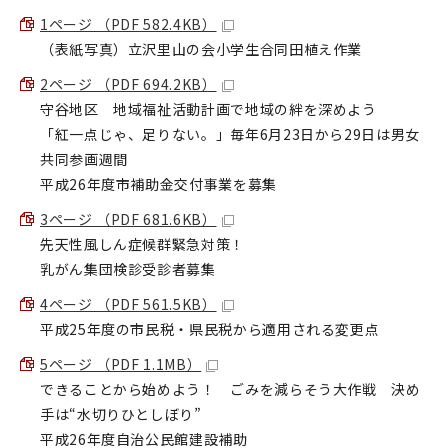
1ページ （PDF 582.4KB）
（表紙写真）立沢里山の会小学生合同田植え作業
2ページ （PDF 694.2KB）
守谷地区 地域福祉活動計画で地域の絆を深めよう
「紅一点じゃ、足りない。」毎年6月23日から29日は男女
共同参画週間
平成26年度市補助金交付事業を募集
3ページ （PDF 681.6KB）
先天性風しん症候群緊急対策！
乳がん集団検診受診者募集
4ページ （PDF 561.5KB）
平成25年度の市民税・県民税から適用される変更点
5ページ （PDF 1.1MB）
できることから始めよう！ ごみを減らそう大作戦 決め
手は“水切りひとしぼり”
平成26年度自治公民館建設補助