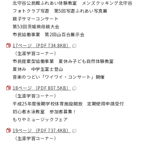
北守谷公民館ふれあい体験教室 メンズクッキング北守谷
フォトクラブ写遊 第5回写遊ふれあい写真展
親子サマーコンサート
第53回茨城県母親大会
市民協働事業 第2回山百合展示会
17ページ （PDF 734.8KB）
（生涯学習コーナー）
市民提案型協働事業 夏休み子ども自然体験教室
夏休み 中学生富士登山
音楽のつどい「ワイワイ・コンサート」開催
18ページ （PDF 807.5KB）
（生涯学習コーナー）
平成25年度後期学校体育施設開放 定期使用申請受付
初心者水泳教室 参加者募集！
もりやミュージックフェア
19ページ （PDF 737.4KB）
（生涯学習コーナー）