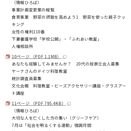
（情報ひろば）
事業計画変更案の縦覧
食育事業 野菜の摂取を高めよう1 野菜を使った親子クッ
キング
女性の権利110番
下妻養護学校「学校公開」・「ふれあい教室」
人権相談所
10ページ （PDF 1.1MB）
あなたも経験してみませんか？ 20代の投票立会人募集
ヤーナさんのドイツ料理教室
統計調査員募集
文化会館 料理教室・ビーズアクセサリー講座・グラスアー
ト講座
11ページ （PDF 795.4KB）
（情報ひろば）
大切な人を亡くした方の集い（グリーフケア）
7月は「社会を明るくする運動」強調月間