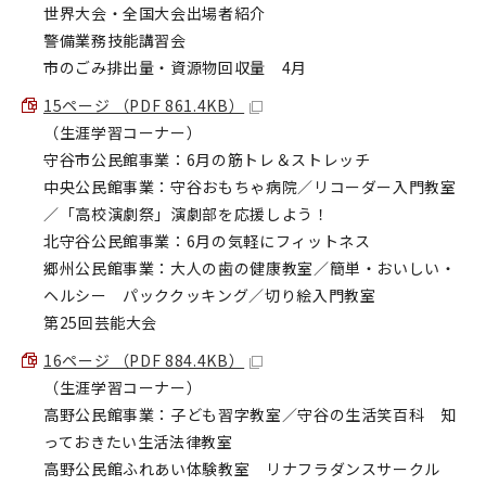
世界大会・全国大会出場者紹介
警備業務技能講習会
市のごみ排出量・資源物回収量 4月
15ページ （PDF 861.4KB）
（生涯学習コーナー）
守谷市公民館事業：6月の筋トレ＆ストレッチ
中央公民館事業：守谷おもちゃ病院／リコーダー入門教室
／「高校演劇祭」演劇部を応援しよう！
北守谷公民館事業：6月の気軽にフィットネス
郷州公民館事業：大人の歯の健康教室／簡単・おいしい・
ヘルシー パッククッキング／切り絵入門教室
第25回芸能大会
16ページ （PDF 884.4KB）
（生涯学習コーナー）
高野公民館事業：子ども習字教室／守谷の生活笑百科 知
っておきたい生活法律教室
高野公民館ふれあい体験教室 リナフラダンスサークル