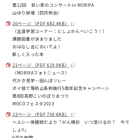
第12回 若い芽のコンサートin MORIYA
山ゆり俳壇（四月例会）
20ページ （PDF 682.4KB）
（生涯学習コーナー：としょかんへいこう！）
課題図書が決まりました
おはなし会においでよ！
新しく入った本
21ページ （PDF 619.0KB）
（MORIYAフォトニュース）
代かき見学・田んぼリレー
ポイ捨て等防止条例施行5周年記念キャンペーン
第8回高野こいのぼりまつり
MOCOフェスタ2013
22ページ （PDF 750.6KB）
ヘルシー保健師だより「がん検診 いつ受けるの？ 今で
しょ!!」
6月の納期