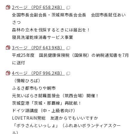
2ページ （PDF 658.2KB）
全国市長会副会長・茨城県市長会会長 会田市長就任あい
さつ
森林の立木を伐採するときには届出を！
寝具洗濯乾燥消毒サービス事業
3ページ （PDF 643.9KB）
平成25年度 国民健康保険税（国保税）の納税通知書を7月
に送付
4ページ （PDF 996.2KB）
（情報ひろば）
ふるさ都市もりや朝市
元気いばらき就職面接会（筑西会場）開催！
茨城空港「茨城・那覇線」再就航！
ドイツ語講座（中・上級者向け）
LOVETRAIN常総 友達からでもいいですか
「ボラさんといっしょ」（ふれあいボランティアスクー
ル）