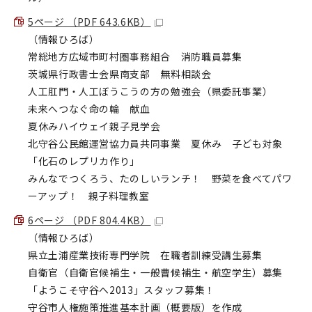
5ページ （PDF 643.6KB）
（情報ひろば）
常総地方広域市町村圏事務組合 消防職員募集
茨城県行政書士会県南支部 無料相談会
人工肛門・人工ぼうこうの方の勉強会（県委託事業）
未来へつなぐ命の輪 献血
夏休みハイウェイ親子見学会
北守谷公民館運営協力員共同事業 夏休み 子ども対象
「化石のレプリカ作り」
みんなでつくろう、たのしいランチ！ 野菜を食べてパワ
ーアップ！ 親子料理教室
6ページ （PDF 804.4KB）
（情報ひろば）
県立土浦産業技術専門学院 在職者訓練受講生募集
自衛官（自衛官候補生・一般曹候補生・航空学生）募集
「ようこそ守谷へ2013」スタッフ募集！
守谷市人権施策推進基本計画（概要版）を作成