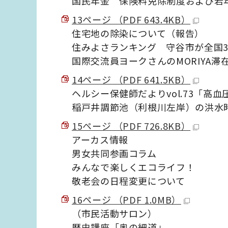
国民年金 保険料免除制度および若
13ページ （PDF 643.4KB）
住宅地の除染について（報告）
住みよさランキング 守谷市が全国3位
国際交流員ヨークさんのMORIYA
14ページ （PDF 641.5KB）
ヘルシー保健師だよりvol.73「高
稲戸井調節池（利根川左岸）の洪水
15ページ （PDF 726.8KB）
アーカス情報
男女共同参画コラム
みんなで楽しくエコライフ！
敬老会の日程変更について
16ページ （PDF 1.0MB）
（市民活動サロン）
歴史講座「奥の細道」