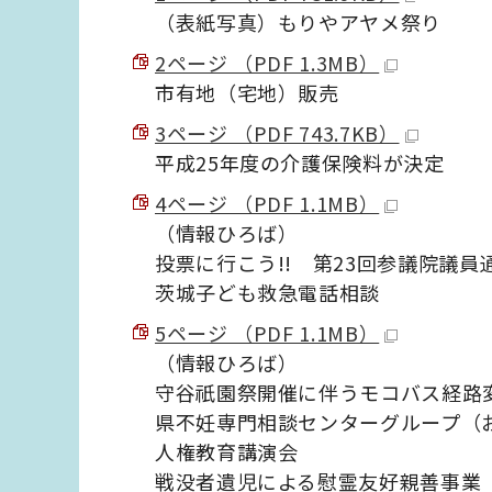
（表紙写真）もりやアヤメ祭り
2ページ （PDF 1.3MB）
市有地（宅地）販売
3ページ （PDF 743.7KB）
平成25年度の介護保険料が決定
4ページ （PDF 1.1MB）
（情報ひろば）
投票に行こう!! 第23回参議院議員
茨城子ども救急電話相談
5ページ （PDF 1.1MB）
（情報ひろば）
守谷祇園祭開催に伴うモコバス経路
県不妊専門相談センターグループ（
人権教育講演会
戦没者遺児による慰霊友好親善事業