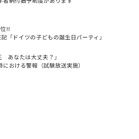
年者納付猶予制度があります
!!
滞在記「ドイツの子どもの誕生日パーティ」
血圧 あなたは大丈夫？」
時における警報（試験放送実施）