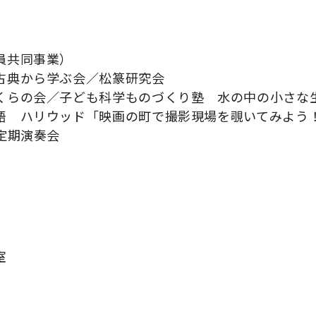
員共同事業）
古典から学ぶ会／松篆研究会
くらの会／子ども科学ものづくり塾 水の中の小さな
語 ハリウッド「映画の町で撮影現場を覗いてみよう
定期演奏会
室