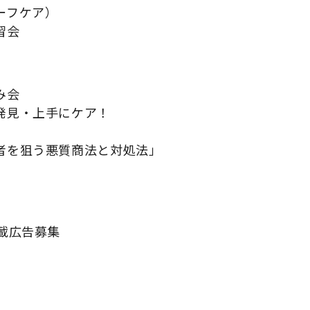
ーフケア）
習会
み会
発見・上手にケア！
者を狙う悪質商法と対処法」
載広告募集
月