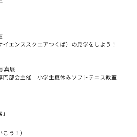
室
サイエンススクエアつくば）の見学をしよう！
写真展
専門部会主催 小学生夏休みソフトテニス教室
席」
いこう！）