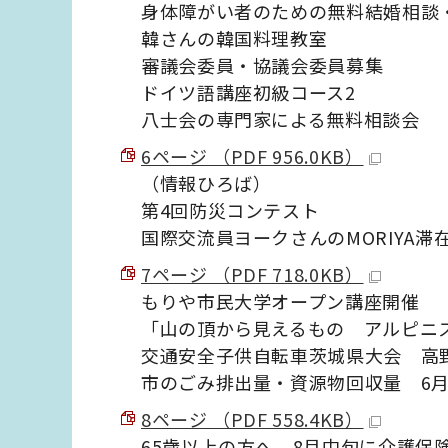
身体障がい者のための無料結婚相談
韓さんの韓国料理教室
審議会委員・協議会委員募集
ドイツ語講座初級コース2
八士会の専門家による無料相談会
6ページ （PDF 956.0KB）
（情報ひろば）
第4回防災コンテスト
国際交流員ヨークさんのMORIYA滞
7ページ （PDF 718.0KB）
もりや市民大学オープン講座開催
「山の頂から見えるもの アルピニ
交通安全子供自転車茨城県大会 高
市のごみ排出量・資源物回収量 6
8ページ （PDF 558.4KB）
65歳以上の方へ 8月中旬に介護保