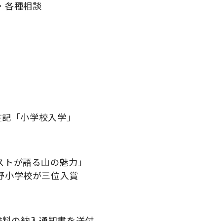
・各種相談
在記「小学校入学」
ストが語る山の魅力」
野小学校が三位入賞
月
険料の納入通知書を送付