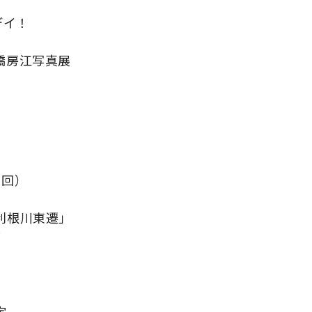
デイ！
橋房江写真展
6回）
利根川東遷」
グ
定