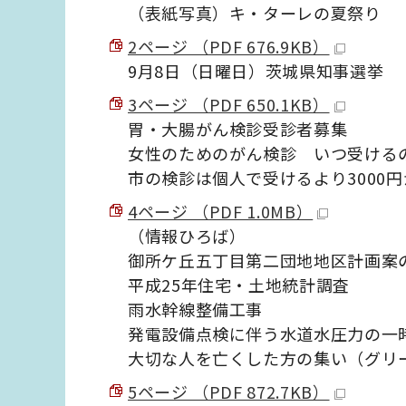
（表紙写真）キ・ターレの夏祭り
2ページ （PDF 676.9KB）
9月8日（日曜日）茨城県知事選挙
3ページ （PDF 650.1KB）
胃・大腸がん検診受診者募集
女性のためのがん検診 いつ受ける
市の検診は個人で受けるより3000円
4ページ （PDF 1.0MB）
（情報ひろば）
御所ケ丘五丁目第二団地地区計画案
平成25年住宅・土地統計調査
雨水幹線整備工事
発電設備点検に伴う水道水圧力の一
大切な人を亡くした方の集い（グリ
5ページ （PDF 872.7KB）