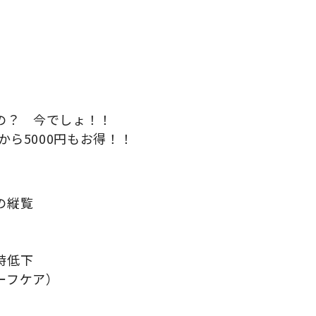
の？ 今でしょ！！
から5000円もお得！！
の縦覧
時低下
ーフケア）