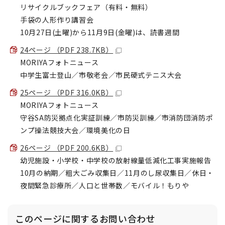
リサイクルブックフェア（有料・無料）
手袋の人形作り講習会
10月27日(土曜)から11月9日(金曜)は、読書週間
24ページ （PDF 238.7KB）
MORIYAフォトニュース
中学生富士登山／市敬老会／市民硬式テニス大会
25ページ （PDF 316.0KB）
MORIYAフォトニュース
守谷SA防災拠点化実証訓練／市防災訓練／市消防団消防ポ
ンプ操法競技大会／環境美化の日
26ページ （PDF 200.6KB）
幼児施設・小学校・中学校の放射線量低減化工事実施報告
10月の納期／粗大ごみ収集日／11月のし尿収集日／休日・
夜間緊急診療所／人口と世帯数／モバイル！もりや
このページに関する
お問い合わせ