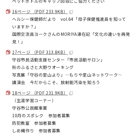
ペットボトルのキャップ回収にご協力ください
16ページ （PDF 233.9KB）
ヘルシー保健師だより vol.64「母子保健推進員を知って
いますか？」
国際交流員ヨークさんのMORIYA滞在記「文化の違いを再発
見！」
17ページ （PDF 313.8KB）
守谷市民活動支援センター「市民活動サロン」
秋のふるさと大野ウオーキング
写真展「守谷の里山より」―もりや里山ネットワーク―
講演会 今だからこそ、放射能汚染を知ろう
18ページ （PDF 231.9KB）
（生涯学習コーナー）
守谷市公民館事業
10月のスポレク 参加者募集
防犯教室 参加者募集
しめ縄作り 参加者募集