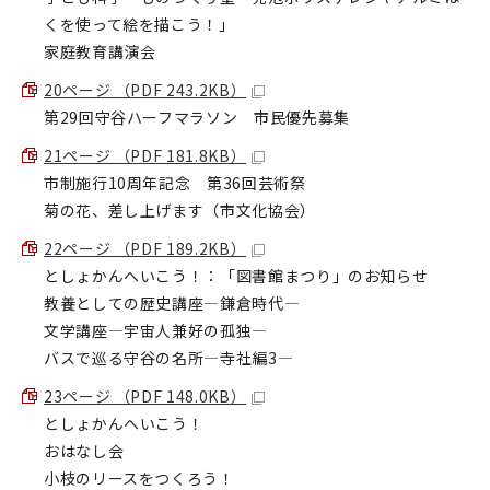
くを使って絵を描こう！」
家庭教育講演会
20ページ （PDF 243.2KB）
第29回守谷ハーフマラソン 市民優先募集
21ページ （PDF 181.8KB）
市制施行10周年記念 第36回芸術祭
菊の花、差し上げます（市文化協会）
22ページ （PDF 189.2KB）
としょかんへいこう！：「図書館まつり」のお知らせ
教養としての歴史講座―鎌倉時代―
文学講座―宇宙人兼好の孤独―
バスで巡る守谷の名所―寺社編3―
23ページ （PDF 148.0KB）
としょかんへいこう！
おはなし会
小枝のリースをつくろう！