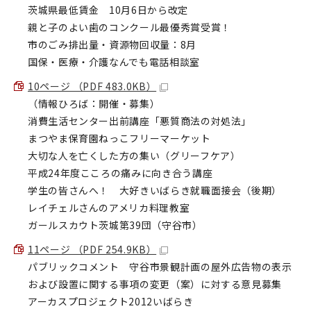
茨城県最低賃金 10月6日から改定
親と子のよい歯のコンクール最優秀賞受賞！
市のごみ排出量・資源物回収量：8月
国保・医療・介護なんでも電話相談室
10ページ （PDF 483.0KB）
（情報ひろば：開催・募集）
消費生活センター出前講座「悪質商法の対処法」
まつやま保育園ねっこフリーマーケット
大切な人を亡くした方の集い（グリーフケア）
平成24年度こころの痛みに向き合う講座
学生の皆さんへ！ 大好きいばらき就職面接会（後期）
レイチェルさんのアメリカ料理教室
ガールスカウト茨城第39団（守谷市）
11ページ （PDF 254.9KB）
パブリックコメント 守谷市景観計画の屋外広告物の表示
および設置に関する事項の変更（案）に対する意見募集
アーカスプロジェクト2012いばらき