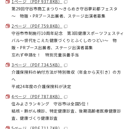
1ページ （PDF 937.8KB）
第29回守谷市商工まつり～きらめき守谷夢彩都フェスタ
～ 物販・PRブース出展者、ステージ出演者募集
2ページ （PDF 759.8KB）
守谷市市制施行10周年記念 第3回健康スポーツフェスティ
バル～世代をこえた健康づくりとふくしのつどい～ 物
販・PRブース出展者、ステージ出演者募集
忘れず申請を！ 特別児童扶養手当
3ページ （PDF 734.5KB）
介護保険料の納付方法が特別徴収（年金から天引き）の方
へ
平成24年度の介護保険料が決定
4ページ （PDF 787.8KB）
住みよさランキング 守谷市は全国5位！
結核・肺がん検診、特定健康診査、後期高齢者医療健康診
査、健康づくり健康診査
5ページ （PDF 711.7KB）