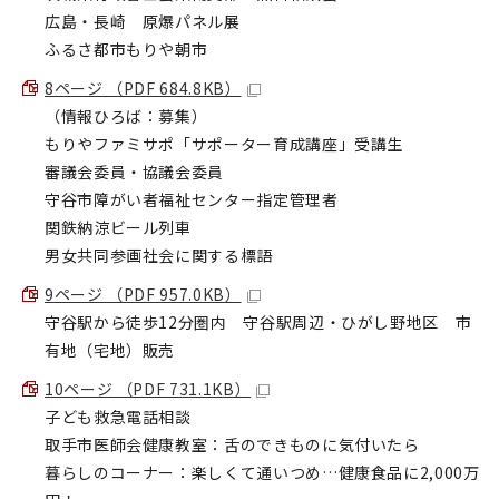
広島・長崎 原爆パネル展
ふるさ都市もりや朝市
8ページ （PDF 684.8KB）
（情報ひろば：募集）
もりやファミサポ「サポーター育成講座」受講生
審議会委員・協議会委員
守谷市障がい者福祉センター指定管理者
関鉄納涼ビール列車
男女共同参画社会に関する標語
9ページ （PDF 957.0KB）
守谷駅から徒歩12分圏内 守谷駅周辺・ひがし野地区 市
有地（宅地）販売
10ページ （PDF 731.1KB）
子ども救急電話相談
取手市医師会健康教室：舌のできものに気付いたら
暮らしのコーナー：楽しくて通いつめ…健康食品に2,000万