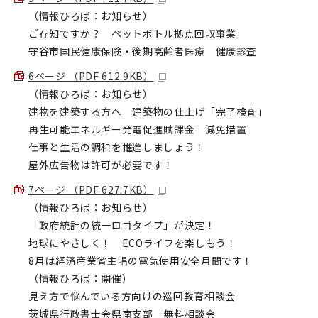
（情報ひろば：お知らせ）
ご存知ですか？ ペットボトル拠点回収事業
守谷市国民健康保険・後期高齢者医療 健康診査
6ページ （PDF 612.9KB）
（情報ひろば：お知らせ）
建物を建築する方へ 建築物の仕上げ「完了検査」
再生可能エネルギー発電促進賦課金 減免措置
仕事と生活の調和を推進しましょう！
屋外広告物は許可が必要です！
7ページ （PDF 627.7KB）
（情報ひろば：お知らせ）
「政府統計の統一ロゴタイプ」が決定！
地球にやさしく！ ECOライフを楽しもう！
8月は経済産業省主唱の電気使用安全月間です！
（情報ひろば：開催）
見え方で悩んでいる方向けの巡回教育相談会
茨城県行政書士会県南支部 無料相談会