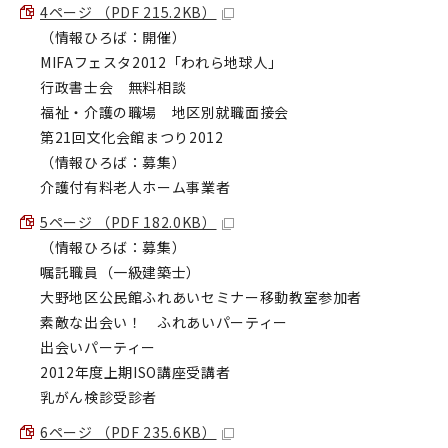
4ページ （PDF 215.2KB）
（情報ひろば：開催）
MIFAフェスタ2012「われら地球人」
行政書士会 無料相談
福祉・介護の職場 地区別就職面接会
第21回文化会館まつり2012
（情報ひろば：募集）
介護付有料老人ホーム事業者
5ページ （PDF 182.0KB）
（情報ひろば：募集）
嘱託職員（一級建築士）
大野地区公民館ふれあいセミナー移動教室参加者
素敵な出会い！ ふれあいパーティー
出会いパーティー
2012年度上期ISO講座受講者
乳がん検診受診者
6ページ （PDF 235.6KB）