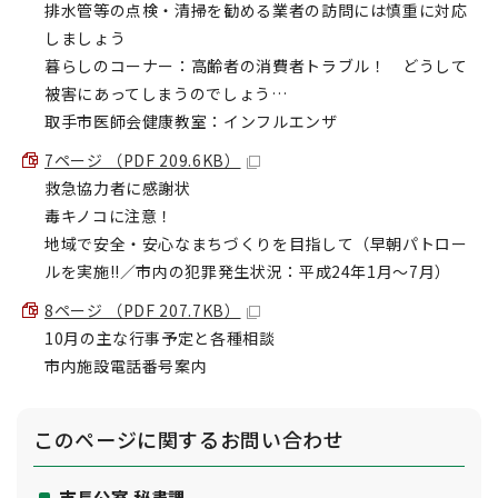
排水管等の点検・清掃を勧める業者の訪問には慎重に対応
しましょう
暮らしのコーナー：高齢者の消費者トラブル！ どうして
被害にあってしまうのでしょう…
取手市医師会健康教室：インフルエンザ
7ページ （PDF 209.6KB）
救急協力者に感謝状
毒キノコに注意！
地域で安全・安心なまちづくりを目指して（早朝パトロー
ルを実施!!／市内の犯罪発生状況：平成24年1月～7月）
8ページ （PDF 207.7KB）
10月の主な行事予定と各種相談
市内施設電話番号案内
このページに関する
お問い合わせ
市長公室 秘書課