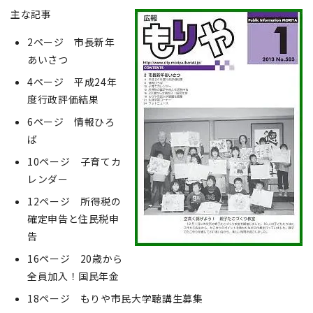
主な記事
2ページ 市長新年
あいさつ
4ページ 平成24年
度行政評価結果
6ページ 情報ひろ
ば
10ページ 子育てカ
レンダー
12ページ 所得税の
確定申告と住民税申
告
16ページ 20歳から
全員加入！国民年金
18ページ もりや市民大学聴講生募集