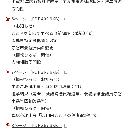
平成24年度行政評価結果 主な施策の達成状況と次年度の
方向性
6ページ （PDF 409.9KB）
（お知らせ）
こころを知って学べる出前講座（講師派遣）
茨城県特定最低賃金改定
守谷市景観計画の変更
（情報ひろば：開催）
人権相談所開設
7ページ （PDF 263.6KB）
（情報ひろば：お知らせ）
市のごみ排出量・資源物回収量：11月
選挙結果（第46回衆議院議員総選挙、茨城県議会議員守谷
市選挙区補欠選挙）
（情報ひろば：開催）
臨床心理士会「第14回こころの健康電話相談」
8ページ （PDF 367.3KB）