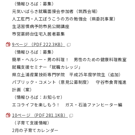
（情報ひろば：募集）
元気いばらき就職面接会参加者（筑西会場）
人工肛門・人工ぼうこうの方の勉強会（県委託事業）
生活習慣病予防市民公開講座
市営薬師台住宅入居者募集
9ページ （PDF 222.3KB）
（情報ひろば：募集）
簡単・ヘルシー・男の料理！ 男性のための健康料理教室
就職支援セミナー「就職カレッジ」
県立土浦産業技術専門学院 平成25年度学院生（追加）
パブリック・コメント（意見公募制度） 守谷市食育推進
計画（案）
（情報ひろば：お知らせ）
エコライフを楽しもう！ ガス・石油ファンヒーター編
10ページ （PDF 281.1KB）
（子育て支援情報）
2月の子育てカレンダー