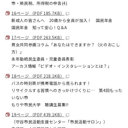
市・県民税、所得税の申告(4)
16ページ （PDF 185.7KB）
新成人の皆さんへ 20歳から全員が加入！ 国民年金
国民年金 知って安心！Q＆A
17ページ （PDF 263.5KB）
男女共同参画コラム「あなたはできますか？（火のおこし
方）」
永年勤続民生委員・児童委員表彰
アーカス情報「ビデオ・インスタレーションとは？」
18ページ （PDF 218.1KB）
バスの時刻表が携帯電話から見られます！
リサイクルする習慣へのきっかけづくりに… 第4回もった
いない市
もりや市民大学 聴講生募集!!
19ページ （PDF 439.1KB）
（守谷市民活動支援センター「市民活動サロン」）