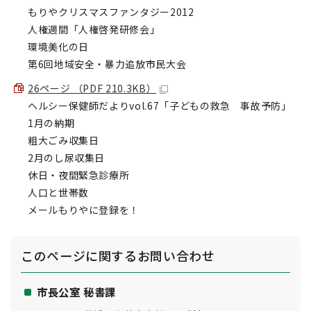
もりやクリスマスファンタジー2012
人権週間「人権啓発研修会」
環境美化の日
第6回地域安全・暴力追放市民大会
26ページ （PDF 210.3KB）
ヘルシー保健師だよりvol.67「子どもの救急 事故予防」
1月の納期
粗大ごみ収集日
2月のし尿収集日
休日・夜間緊急診療所
人口と世帯数
メールもりやに登録を！
このページに関する
お問い合わせ
市長公室 秘書課