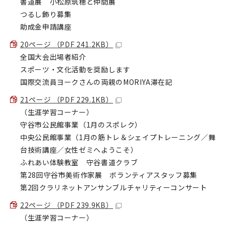
書道展 小松原筑穂と仲間展
つるし飾り募集
助成金申請講座
20ページ （PDF 241.2KB）
全国大会出場者紹介
スポーツ・文化活動を奨励します
国際交流員ヨークさんの両親のMORIYA滞在記
21ページ （PDF 229.1KB）
（生涯学習コーナー）
守谷市公民館事業（1月のスポレク）
中央公民館事業（1月の筋トレ＆シェイプトレーニング／舞
台技術講座／女性ゼミへようこそ）
ふれあい体験教室 守谷書道クラブ
第28回守谷市美術作家展 ボランティアスタッフ募集
第2回クラリネットアンサンブルチャリティーコンサート
22ページ （PDF 239.9KB）
（生涯学習コーナー）