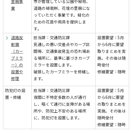
里親事
市が管理している公園や緑地、
業
道路の植栽桝、花壇の里親にな
っていただく事業です。緑化の
ための花苗や用具を提供しま
す。
道路反
担当課：交通防災課
設置要望：5月
射鏡
見通しの悪い交差点やカーブ区
から6月に要望
（カー
間等、交通事故発生の恐れ場あ
取りまとめを実
ブミラ
る場所に、基準に基づきカーブ
施。その後は随
ー）の
ミラーを設置します。
時受付
設置や
破損したカーブミラーを修繕し
修繕要望：随時
修理
ます。
防犯灯の設
担当課：交通防災課
設置要望：5月
置・修繕
夜間に不特定多数の人が通行
から6月に要望
し、暗くて通行に支障がある場
の取りまとめを
所や、防犯上不安のある場所
実施。その後は
に、防犯灯を設置します。
随時受付
修繕要望：随時