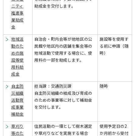
ニティ
助成金を交付します。
推進事
業助成
金
地域活
自治会・町内会等が他地区の公
施設等を使用す
動のた
民館や地区内の店舗を集会等の
る前に申請（随
めの施
地域活動で使用する場合に、使
時）
設等使
用料の一部を助成します。
用料助
成金
自主防
担当課：交通防災課
随時
災組織
自主防災組織の結成及び育成の
活動育
のための事業等に対して補助金
成事業
を交付します。
補助金
草刈り
住民活動の一環として樹木選定
使用予定日の2
等のた
や草刈りなどを実施する場合
か月前から受付