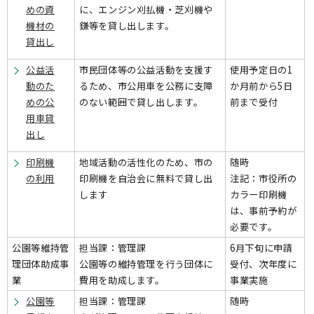
めの資
に、エンジン刈払機・芝刈機や
機材の
鎌等を貸し出します。
貸出し
公益活
市民団体等の公益活動を支援す
使用予定日の1
動のた
るため、市公用車を公務に支障
か月前から5日
めの公
のない範囲で貸し出します。
前まで受付
用車貸
出し
印刷機
地域活動の活性化のため、市の
随時
の利用
印刷機を自治会に無料で貸し出
注記：市役所の
します
カラー印刷機
は、事前予約が
必要です。
公園等維持管
担当課：管理課
6月下旬に申請
理団体助成事
公園等の維持管理を行う団体に
受付、次年度に
業
費用を助成します。
事業実施
公園等
担当課：管理課
随時