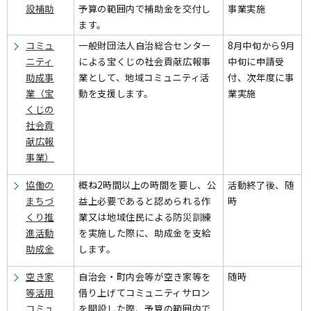
設補助
予算の範囲内で補助金を交付し
事業実施
ます。
コミュ
一般財団法人自治総合センター
8月中旬から9月
ニティ
による宝くじの社会貢献広報事
中旬に申請受
助成事
業として、地域コミュニティ活
付、次年度に事
業（宝
動を支援します。
業実施
くじの
社会貢
献広報
事業）
協働の
概ね2時間以上の時間を要し、公
活動終了後、随
まちづ
益上必要であると認められる作
時
くり推
業又は地域住民による防災訓練
進活動
を実施した際に、助成金を支給
助成金
します。
空き家
自治会・町内会等が空き家等を
随時
等活用
借り上げてコミュニティサロン
コミュ
を開設した際、予算の範囲内で